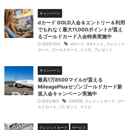
キャンペーン
dカード GOLD入会＆エントリー＆利用
でもれなく最大11,000ポイントが貰え
るゴールドカード入会特典実施中
2022/10/2
dカード
,
dポイント
,
クレジット
カード
,
ゴールドカード
,
ドコモ
,
プレゼント
キャンペーン
最高1万8500マイルが貰える
MileagePlusセゾンゴールドカード新
規入会キャンペーン実施中
2022/8/2
UNITED
,
クレジットカード
,
ゴー
ルドカード
,
プレゼント
,
マイル
クレジットカード
サービス