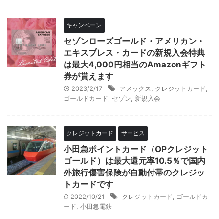
キャンペーン
セゾンローズゴールド・アメリカン・
エキスプレス・カードの新規入会特典
は最大4,000円相当のAmazonギフト
券が貰えます
2023/2/17
アメックス
,
クレジットカード
,
ゴールドカード
,
セゾン
,
新規入会
クレジットカード
サービス
小田急ポイントカード（OPクレジット
ゴールド）は最大還元率10.5％で国内
外旅行傷害保険が自動付帯のクレジッ
トカードです
2022/10/21
クレジットカード
,
ゴールドカ
ード
,
小田急電鉄