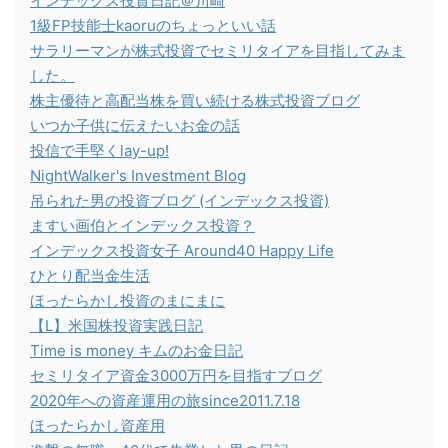
インデックス投資日記＠川崎
1級FP技能士kaoruのちょっといい話
サラリーマンが株式投資でセミリタイアを目指してみま
した。
株主優待と高配当株を買い続ける株式投資ブログ
いつか子供に伝えたいお金の話
投信で手堅くlay-up!
NightWalker's Investment Blog
吊られた男の投資ブログ (インデックス投資)
ますい画伯とインデックス投資？
インデックス投資女子 Around40 Happy Life
ひとり配当金生活
ほったらかし投資のまにまに
【L】米国株投資実践日記
Time is money キムのお金日記
セミリタイア資金3000万円を目指すブログ
2020年への資産運用の旅since2011.7.18
ほったらかし資産用