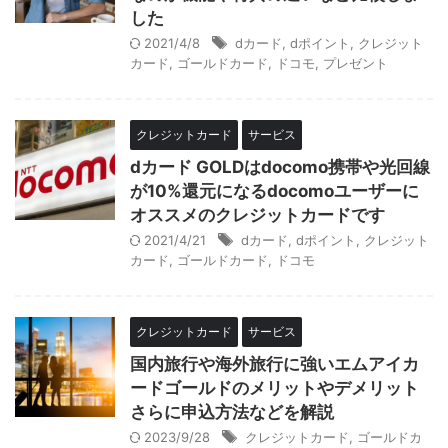
した
2021/4/8
dカード
,
dポイント
,
クレジット
カード
,
ゴールドカード
,
ドコモ
,
プレゼント
クレジットカード
サービス
dカード GOLDはdocomo携帯や光回線
が10%還元になるdocomoユーザーに
オススメのクレジットカードです
2021/4/21
dカード
,
dポイント
,
クレジット
カード
,
ゴールドカード
,
ドコモ
クレジットカード
サービス
国内旅行や海外旅行に強いエムアイカ
ードゴールドのメリットやデメリット
さらに申込方法などを解説
2023/9/28
クレジットカード
,
ゴールドカ