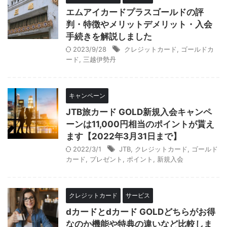
エムアイカードプラスゴールドの評
判・特徴やメリットデメリット・入会
手続きを解説しました
2023/9/28
クレジットカード
,
ゴールドカ
ード
,
三越伊勢丹
キャンペーン
JTB旅カード GOLD新規入会キャンペ
ーンは11,000円相当のポイントが貰え
ます【2022年3月31日まで】
2022/3/1
JTB
,
クレジットカード
,
ゴールド
カード
,
プレゼント
,
ポイント
,
新規入会
クレジットカード
サービス
dカードとdカード GOLDどちらがお得
なのか機能や特典の違いなど比較しま