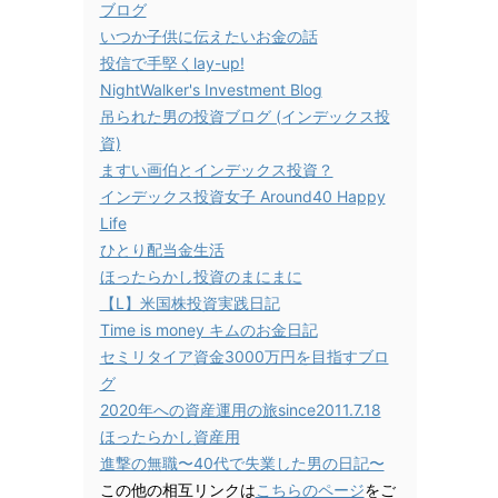
ブログ
いつか子供に伝えたいお金の話
投信で手堅くlay-up!
NightWalker's Investment Blog
吊られた男の投資ブログ (インデックス投
資)
ますい画伯とインデックス投資？
インデックス投資女子 Around40 Happy
Life
ひとり配当金生活
ほったらかし投資のまにまに
【L】米国株投資実践日記
Time is money キムのお金日記
セミリタイア資金3000万円を目指すブロ
グ
2020年への資産運用の旅since2011.7.18
ほったらかし資産用
進撃の無職〜40代で失業した男の日記〜
この他の相互リンクは
こちらのページ
をご