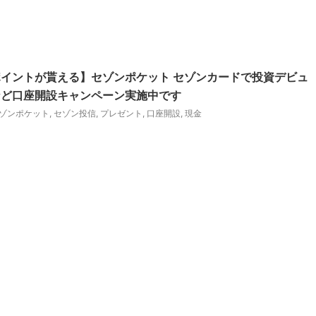
のポイントが貰える】セゾンポケット セゾンカードで投資デビュ
など口座開設キャンペーン実施中です
ゾンポケット
,
セゾン投信
,
プレゼント
,
口座開設
,
現金