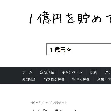
ホーム
定期預金
キャンペーン
投資
ク
幕間雑談
当ブログ解説
管理人解説
感想・問
HOME
>
セゾンポケット