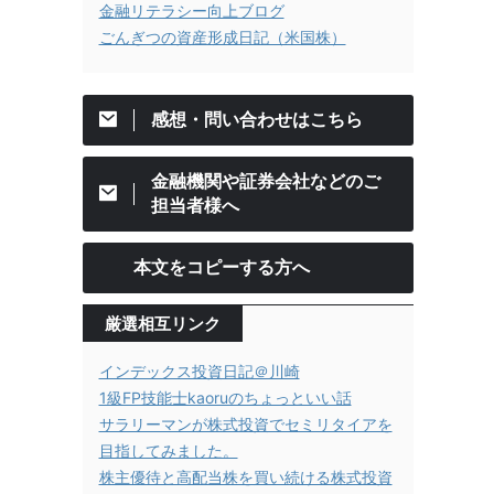
金融リテラシー向上ブログ
ごんぎつの資産形成日記（米国株）
感想・問い合わせはこちら
金融機関や証券会社などのご
担当者様へ
本文をコピーする方へ
厳選相互リンク
インデックス投資日記＠川崎
1級FP技能士kaoruのちょっといい話
サラリーマンが株式投資でセミリタイアを
目指してみました。
株主優待と高配当株を買い続ける株式投資