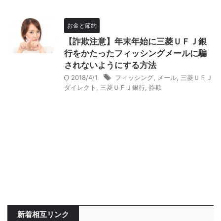
お金と節約
【詐欺注意】年末年始に三菱ＵＦＪ銀
行をかたったフィッシングメールに騙
されないようにする方法
2018/4/1
フィッシング
,
メール
,
三菱ＵＦＪ
ダイレクト
,
三菱ＵＦＪ銀行
,
詐欺
新着相互リンク