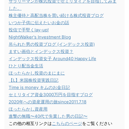
サラリーマンが株式投資でセミリタイアを目指してみま
した。
株主優待と高配当株を買い続ける株式投資ブログ
いつか子供に伝えたいお金の話
投信で手堅くlay-up!
NightWalker's Investment Blog
吊られた男の投資ブログ (インデックス投資)
ますい画伯とインデックス投資？
インデックス投資女子 Around40 Happy Life
ひとり配当金生活
ほったらかし投資のまにまに
【L】米国株投資実践日記
Time is money キムのお金日記
セミリタイア資金3000万円を目指すブログ
2020年への資産運用の旅since2011.7.18
ほったらかし資産用
進撃の無職〜40代で失業した男の日記〜
この他の相互リンクは
こちらのページ
をご覧ください