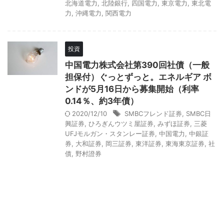
北海道電力
,
北陸銀行
,
四国電力
,
東京電力
,
東北電
力
,
沖縄電力
,
関西電力
投資
中国電力株式会社第390回社債（一般
担保付）ぐっとずっと。エネルギア ボ
ンドが5月16日から募集開始（利率
0.14％、約3年債）
2020/12/10
SMBCフレンド証券
,
SMBC日
興証券
,
ひろぎんウツミ屋証券
,
みずほ証券
,
三菱
UFJモルガン・スタンレー証券
,
中国電力
,
中銀証
券
,
大和証券
,
岡三証券
,
東洋証券
,
東海東京証券
,
社
債
,
野村證券