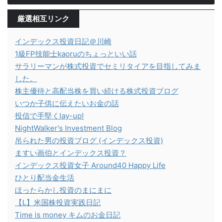
厳選相互リンク
インデックス投資日記＠川崎
1級FP技能士kaoruのちょっといい話
サラリーマンが株式投資でセミリタイアを目指してみま
した。
株主優待と高配当株を買い続ける株式投資ブログ
いつか子供に伝えたいお金の話
投信で手堅くlay-up!
NightWalker's Investment Blog
吊られた男の投資ブログ (インデックス投資)
ますい画伯とインデックス投資？
インデックス投資女子 Around40 Happy Life
ひとり配当金生活
ほったらかし投資のまにまに
【L】米国株投資実践日記
Time is money キムのお金日記