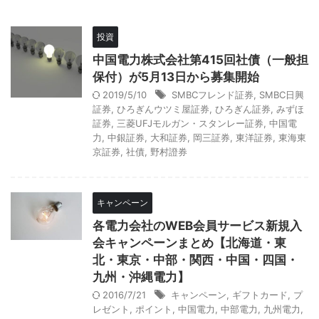
投資
中国電力株式会社第415回社債（一般担
保付）が5月13日から募集開始
2019/5/10
SMBCフレンド証券
,
SMBC日興
証券
,
ひろぎんウツミ屋証券
,
ひろぎん証券
,
みずほ
証券
,
三菱UFJモルガン・スタンレー証券
,
中国電
力
,
中銀証券
,
大和証券
,
岡三証券
,
東洋証券
,
東海東
京証券
,
社債
,
野村證券
キャンペーン
各電力会社のWEB会員サービス新規入
会キャンペーンまとめ【北海道・東
北・東京・中部・関西・中国・四国・
九州・沖縄電力】
2016/7/21
キャンペーン
,
ギフトカード
,
プ
レゼント
,
ポイント
,
中国電力
,
中部電力
,
九州電力
,