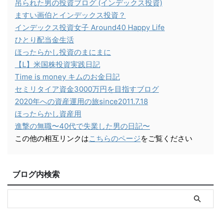
吊られた男の投資ブログ (インデックス投資)
ますい画伯とインデックス投資？
インデックス投資女子 Around40 Happy Life
ひとり配当金生活
ほったらかし投資のまにまに
【L】米国株投資実践日記
Time is money キムのお金日記
セミリタイア資金3000万円を目指すブログ
2020年への資産運用の旅since2011.7.18
ほったらかし資産用
進撃の無職〜40代で失業した男の日記〜
この他の相互リンクは
こちらのページ
をご覧ください
ブログ内検索