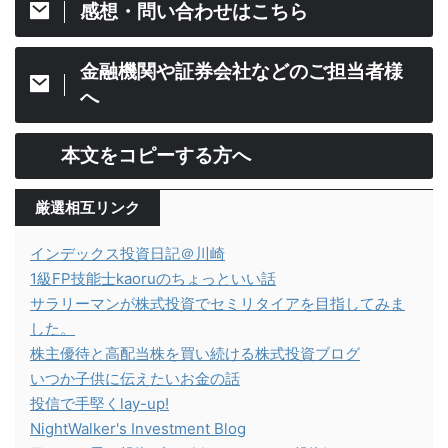
感想・問い合わせはこちら
金融機関や証券会社などのご担当者様
へ
本文をコピーする方へ
厳選相互リンク
インデックス投資日記＠川崎
1級FP技能士kaoruのちょっといい話
サラリーマンが株式投資でセミリタイアを目指してみま
した。
株主優待と高配当株を買い続ける株式投資ブログ
いつか子供に伝えたいお金の話
投信で手堅くlay-up!
NightWalker's Investment Blog