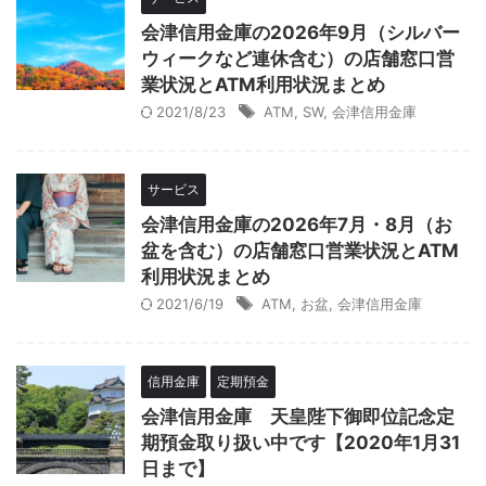
会津信用金庫の2026年9月（シルバー
ウィークなど連休含む）の店舗窓口営
業状況とATM利用状況まとめ
2021/8/23
ATM
,
SW
,
会津信用金庫
サービス
会津信用金庫の2026年7月・8月（お
盆を含む）の店舗窓口営業状況とATM
利用状況まとめ
2021/6/19
ATM
,
お盆
,
会津信用金庫
信用金庫
定期預金
会津信用金庫 天皇陛下御即位記念定
期預金取り扱い中です【2020年1月31
日まで】