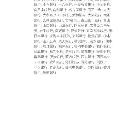
銀行
,
十八銀行
,
十六銀行
,
千葉興業銀行
,
千葉銀行
,
南日本銀行
,
南都銀行
,
名古屋銀行
,
商工中金
,
大光
銀行
,
大和ネクスト銀行
,
大和証券
,
大東銀行
,
大正
銀行
,
宮崎太陽銀行
,
宮崎銀行
,
富山第一銀行
,
富山
銀行
,
山口銀行
,
山形銀行
,
岡三証券
,
岩井コスモ証
券
,
岩手銀行
,
愛媛銀行
,
愛知銀行
,
東京都民銀行
,
東
日本銀行
,
東海東京証券
,
東邦銀行
,
松井証券
,
栃木
銀行
,
楽天証券
,
楽天銀行
,
横浜銀行
,
清水銀行
,
熊本
銀行
,
琉球銀行
,
福井銀行
,
福岡中央銀行
,
福岡銀行
,
福島銀行
,
福邦銀行
,
第三銀行
,
筑邦銀行
,
紀陽銀行
,
群馬銀行
,
肥後銀行
,
荘内銀行
,
西京銀行
,
西日本シ
ティ銀行
,
豊和銀行
,
野村證券
,
長野銀行
,
関西アー
バン銀行
,
青森銀行
,
静岡中央銀行
,
静岡銀行
,
香川
銀行
,
鳥取銀行