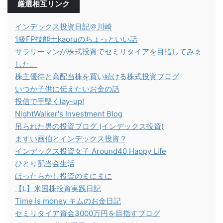
厳選相互リンク
インデックス投資日記＠川崎
1級FP技能士kaoruのちょっといい話
サラリーマンが株式投資でセミリタイアを目指してみま
した。
株主優待と高配当株を買い続ける株式投資ブログ
いつか子供に伝えたいお金の話
投信で手堅くlay-up!
NightWalker's Investment Blog
吊られた男の投資ブログ (インデックス投資)
ますい画伯とインデックス投資？
インデックス投資女子 Around40 Happy Life
ひとり配当金生活
ほったらかし投資のまにまに
【L】米国株投資実践日記
Time is money キムのお金日記
セミリタイア資金3000万円を目指すブログ