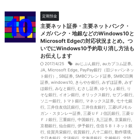
定期預金
主要ネット証券・主要ネットバンク・
メガバンク・地銀などのWindows10と
Microsoft Edgeの対応状況まとめ。つ
いでにWindows10予約取り消し方法も
お伝えします
2017/4/25
auじぶん銀行
,
auカブコム証券
,
JA
,
Microsoft Edge
,
PayPay銀行（旧ジャパンネッ
ト銀行）
,
SBI証券
,
SMBCフレンド証券
,
SMBC日興
証券
,
windows10
,
きらやか銀行
,
みずほ証券
,
みず
ほ銀行
,
みなと銀行
,
むさし証券
,
ゆうちょ銀行
,
り
そな銀行
,
イオン銀行
,
オリックス銀行
,
セブン銀行
,
ソニー銀行
,
トマト銀行
,
マネックス証券
,
七十七銀
行
,
三井住友信託銀行
,
三井住友銀行
,
三菱UFJモル
ガン・スタンレー証券
,
三菱ＵＦＪ信託銀行
,
三菱Ｕ
ＦＪ銀行
,
三重銀行
,
中国銀行
,
丸三証券
,
京葉銀行
,
京都銀行
,
仙台銀行
,
伊予銀行
,
住信ＳＢＩネット銀
行
,
佐賀共栄銀行
,
佐賀銀行
,
八十二銀行
,
動作環境
,
北日本銀行
,
北洋銀行
,
北海道銀行
,
北越銀行
,
北陸