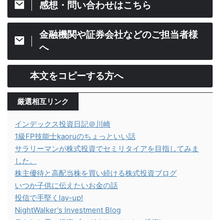
感想・問い合わせはこちら
金融機関や証券会社などのご担当者様
へ
本文をコピーする方へ
厳選相互リンク
インデックス投資日記＠川崎
1級FP技能士kaoruのちょっといい話
サラリーマンが株式投資でセミリタイアを目指してみま
した。
株主優待と高配当株を買い続ける株式投資ブログ
いつか子供に伝えたいお金の話
投信で手堅くlay-up!
NightWalker's Investment Blog