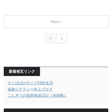
Next »
1
2
新着相互リンク
さとぱぱのサイドFIRE生活
金融リテラシー向上ブログ
ごんぎつの資産形成日記（米国株）