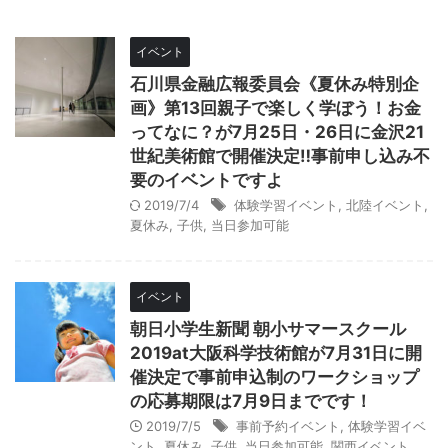
イベント
石川県金融広報委員会《夏休み特別企
画》第13回親子で楽しく学ぼう！お金
ってなに？が7月25日・26日に金沢21
世紀美術館で開催決定‼事前申し込み不
要のイベントですよ
2019/7/4
体験学習イベント
,
北陸イベント
,
夏休み
,
子供
,
当日参加可能
イベント
朝日小学生新聞 朝小サマースクール
2019at大阪科学技術館が7月31日に開
催決定で事前申込制のワークショップ
の応募期限は7月9日までです！
2019/7/5
事前予約イベント
,
体験学習イベ
ント
,
夏休み
,
子供
,
当日参加可能
,
関西イベント