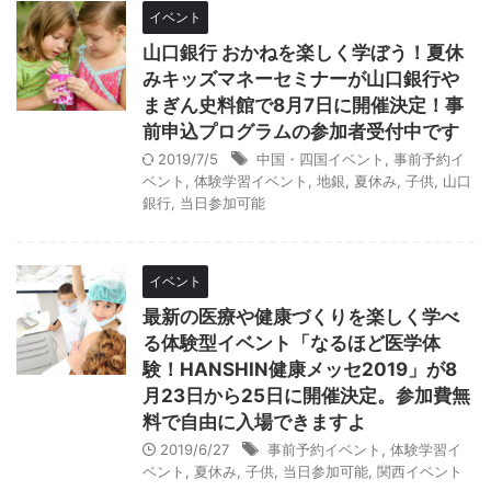
イベント
山口銀行 おかねを楽しく学ぼう！夏休
みキッズマネーセミナーが山口銀行や
まぎん史料館で8月7日に開催決定！事
前申込プログラムの参加者受付中です
2019/7/5
中国・四国イベント
,
事前予約イ
ベント
,
体験学習イベント
,
地銀
,
夏休み
,
子供
,
山口
銀行
,
当日参加可能
イベント
最新の医療や健康づくりを楽しく学べ
る体験型イベント「なるほど医学体
験！HANSHIN健康メッセ2019」が8
月23日から25日に開催決定。参加費無
料で自由に入場できますよ
2019/6/27
事前予約イベント
,
体験学習イ
ベント
,
夏休み
,
子供
,
当日参加可能
,
関西イベント