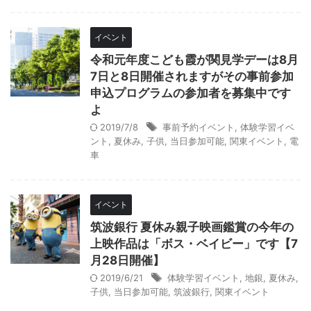
イベント
令和元年度こども霞が関見学デーは8月
7日と8日開催されますがその事前参加
申込プログラムの参加者を募集中です
よ
2019/7/8
事前予約イベント
,
体験学習イベ
ント
,
夏休み
,
子供
,
当日参加可能
,
関東イベント
,
電
車
イベント
筑波銀行 夏休み親子映画鑑賞の今年の
上映作品は「ボス・ベイビー」です【7
月28日開催】
2019/6/21
体験学習イベント
,
地銀
,
夏休み
,
子供
,
当日参加可能
,
筑波銀行
,
関東イベント