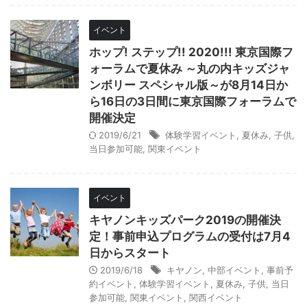
イベント
ホップ! ステップ!! 2020!!! 東京国際フ
ォーラムで夏休み ～丸の内キッズジャ
ンボリー スペシャル版～が8月14日か
ら16日の3日間に東京国際フォーラムで
開催決定
2019/6/21
体験学習イベント
,
夏休み
,
子供
,
当日参加可能
,
関東イベント
イベント
キヤノンキッズパーク2019の開催決
定！事前申込プログラムの受付は7月4
日からスタート
2019/6/18
キヤノン
,
中部イベント
,
事前予
約イベント
,
体験学習イベント
,
夏休み
,
子供
,
当日
参加可能
,
関東イベント
,
関西イベント