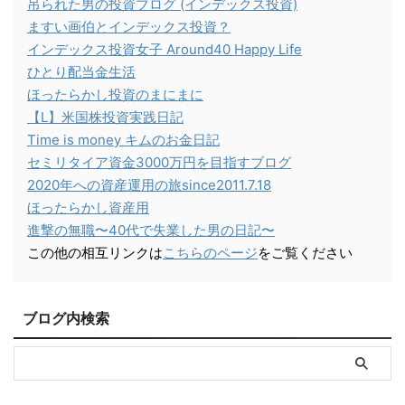
吊られた男の投資ブログ (インデックス投資)
ますい画伯とインデックス投資？
インデックス投資女子 Around40 Happy Life
ひとり配当金生活
ほったらかし投資のまにまに
【L】米国株投資実践日記
Time is money キムのお金日記
セミリタイア資金3000万円を目指すブログ
2020年への資産運用の旅since2011.7.18
ほったらかし資産用
進撃の無職〜40代で失業した男の日記〜
この他の相互リンクは
こちらのページ
をご覧ください
ブログ内検索