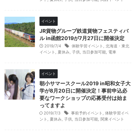
イベント
JR貨物グループ鉄道貨物フェスティバ
ル in函館2019が7月27日に開催決定
2019/7/4
体験学習イベント
,
北海道・東北
イベント
,
夏休み
,
子供
,
当日参加可能
,
電車
イベント
朝小サマースクール2019 in昭和女子大
学が8月20日に開催決定！事前申込必
要なワークショップの応募受付は始ま
ってますよ
2019/7/3
事前予約イベント
,
体験学習イベ
ント
,
夏休み
,
子供
,
当日参加可能
,
関東イベント