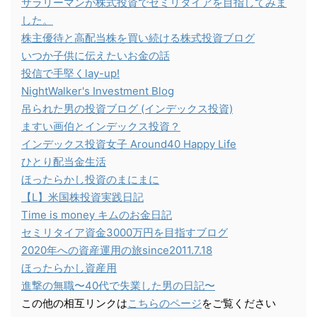
サラリーマンが株式投資でセミリタイアを目指してみま
した。
株主優待と高配当株を買い続ける株式投資ブログ
いつか子供に伝えたいお金の話
投信で手堅くlay-up!
NightWalker's Investment Blog
吊られた男の投資ブログ (インデックス投資)
ますい画伯とインデックス投資？
インデックス投資女子 Around40 Happy Life
ひとり配当金生活
ほったらかし投資のまにまに
【L】米国株投資実践日記
Time is money キムのお金日記
セミリタイア資金3000万円を目指すブログ
2020年への資産運用の旅since2011.7.18
ほったらかし資産用
進撃の無職〜40代で失業した男の日記〜
この他の相互リンクは
こちらのページ
をご覧ください