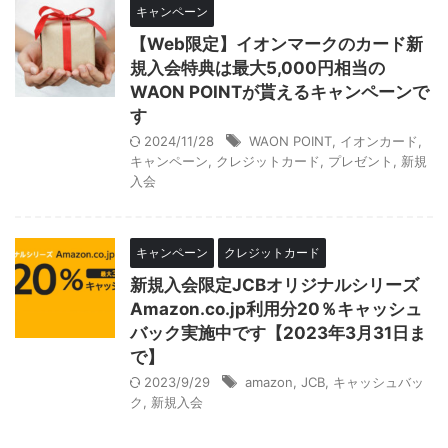
キャンペーン
【Web限定】イオンマークのカード新
規入会特典は最大5,000円相当の
WAON POINTが貰えるキャンペーンで
す
2024/11/28
WAON POINT
,
イオンカード
,
キャンペーン
,
クレジットカード
,
プレゼント
,
新規
入会
キャンペーン
クレジットカード
新規入会限定JCBオリジナルシリーズ
Amazon.co.jp利用分20％キャッシュ
バック実施中です【2023年3月31日ま
で】
2023/9/29
amazon
,
JCB
,
キャッシュバッ
ク
,
新規入会