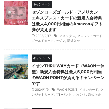
キャンペーン
セゾンローズゴールド・アメリカン・
エキスプレス・カードの新規入会特典
は最大4,000円相当のAmazonギフト
券が貰えます
2023/2/17
アメックス
,
クレジットカード
,
ゴールドカード
,
セゾン
,
新規入会
キャンペーン
イオンTHRU WAYカード（WAON一体
型）新規入会特典は最大5,000円相当
のWAON POINTが貰えるキャンペーン
です
2024/1/9
WAON POINT
,
イオンカード
,
ク
レジットカード
,
プレゼント
,
ポイント
,
新規入会