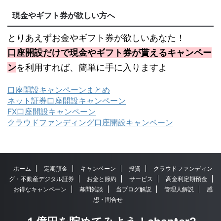
現金やギフト券が欲しい方へ
とりあえずお金やギフト券が欲しいあなた！
口座開設だけで現金やギフト券が貰えるキャンペー
ン
を利用すれば、簡単に手に入りますよ
口座開設キャンペーンまとめ
ネット証券口座開設キャンペーン
FX口座開設キャンペーン
クラウドファンディング口座開設キャンペーン
ホーム
定期預金
キャンペーン
投資
クラウドファンディン
グ・不動産デジタル証券
お金と節約
サービス
高金利定期預金
お得なキャンペーン
幕間雑談
当ブログ解説
管理人解説
感
想・問合せ