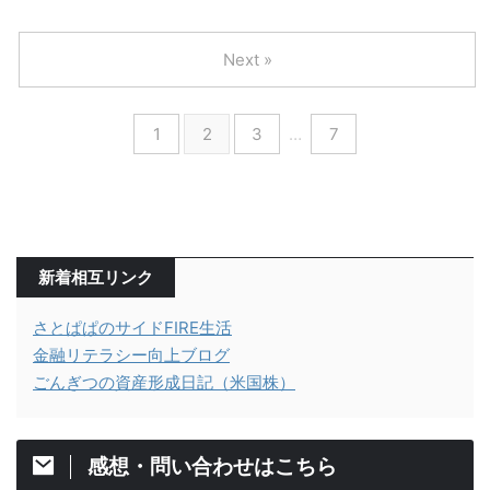
Next »
1
2
3
…
7
新着相互リンク
さとぱぱのサイドFIRE生活
金融リテラシー向上ブログ
ごんぎつの資産形成日記（米国株）
感想・問い合わせはこちら