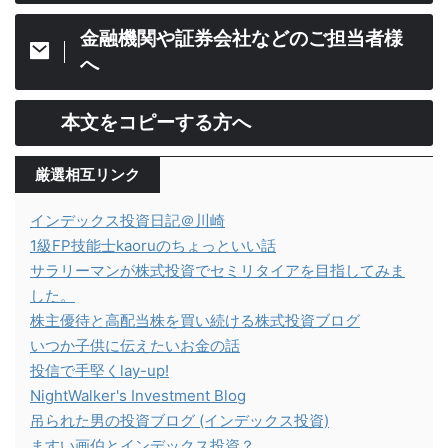
金融機関や証券会社などのご担当者様
へ
本文をコピーする方へ
厳選相互リンク
インデックス投資日記＠川崎
1級FP技能士kaoruのちょっといい話
サラリーマンが株式投資でセミリタイアを目指してみま
した。
株主優待と高配当株を買い続ける株式投資ブログ
いつか子供に伝えたいお金の話
投信で手堅くlay-up!
NightWalker's Investment Blog
吊られた男の投資ブログ (インデックス投資)
ますい画伯とインデックス投資？