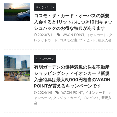
キャンペーン
コスモ・ザ・カード・オーパスの新規
入会すると1リットルにつき10円キャッ
シュバックのお得な特典があります
2023/7/11
WAON POINT
,
イオンカード
,
ク
レジットカード
,
コスモ石油
,
プレゼント
,
新規入会
キャンペーン
有明ガーデンの優待満載の住友不動産
ショッピングシティイオンカード新規
入会特典は最大5,000円相当のWAON
POINTが貰えるキャンペーンです
2024/1/9
WAON POINT
,
イオンカード
,
キ
ャンペーン
,
クレジットカード
,
プレゼント
,
新規入
会