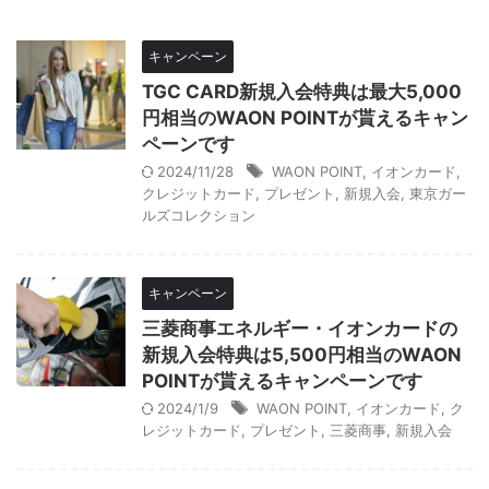
キャンペーン
TGC CARD新規入会特典は最大5,000
円相当のWAON POINTが貰えるキャン
ペーンです
2024/11/28
WAON POINT
,
イオンカード
,
クレジットカード
,
プレゼント
,
新規入会
,
東京ガー
ルズコレクション
キャンペーン
三菱商事エネルギー・イオンカードの
新規入会特典は5,500円相当のWAON
POINTが貰えるキャンペーンです
2024/1/9
WAON POINT
,
イオンカード
,
ク
レジットカード
,
プレゼント
,
三菱商事
,
新規入会