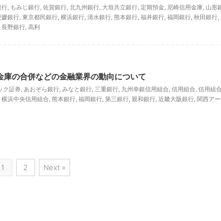
銀行
,
もみじ銀行
,
佐賀銀行
,
北九州銀行
,
大垣共立銀行
,
定期預金
,
尼崎信用金庫
,
山形
愛媛銀行
,
東京都民銀行
,
横浜銀行
,
清水銀行
,
熊本銀行
,
福井銀行
,
福岡銀行
,
秋田銀行
,
,
長野銀行
,
高利
用金庫の合併などの金融業界の動向について
ック証券
,
あおぞら銀行
,
みなと銀行
,
三重銀行
,
九州幸銀信用組合
,
信用組合
,
信用組
,
横浜中央信用組合
,
熊本銀行
,
福岡銀行
,
第三銀行
,
親和銀行
,
近畿大阪銀行
,
関西アー
1
2
Next »