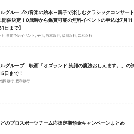
ャルグループの音楽の絵本～親子で楽しむクラシックコンサー
日に開催決定！0歳時から鑑賞可能の無料イベントの申込は7月11
31日まで】
ント
,
事前予約イベント
,
子供
,
熊本銀行
,
福岡銀行
,
親和銀行
ルグループ 映画「オズランド 笑顔の魔法おしえます。」の
月5日まで！
福岡銀行
,
親和銀行
などのプロスポーツチーム応援定期預金キャンペーンまとめ