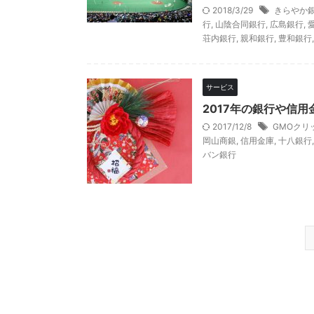
2018/3/29
きらやか
行
,
山陰合同銀行
,
広島銀行
,
荘内銀行
,
親和銀行
,
豊和銀行
サービス
2017年の銀行や信
2017/12/8
GMOクリ
岡山商銀
,
信用金庫
,
十八銀行
バン銀行