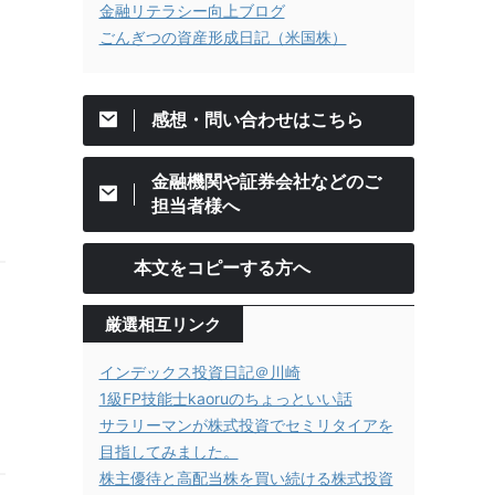
金融リテラシー向上ブログ
ごんぎつの資産形成日記（米国株）
感想・問い合わせはこちら
金融機関や証券会社などのご
担当者様へ
本文をコピーする方へ
厳選相互リンク
インデックス投資日記＠川崎
1級FP技能士kaoruのちょっといい話
サラリーマンが株式投資でセミリタイアを
目指してみました。
株主優待と高配当株を買い続ける株式投資