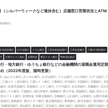
9月（シルバーウィークなど連休含む）店舗窓口営業状況とATM
熊本銀行
ずほ信託銀行
みずほ銀行
りそな銀行
三井住友信託銀行
三井住友銀行
三菱UFJ信託銀行
行
大和ネクスト銀行
定期預金
東京スター銀行
野村信託銀行
銀行・地方銀行・ゆうちょ銀行などの金融機関の退職金運用定
め（2022年度版、随時更新）
銀行
,
あおぞら銀行
,
きらやか銀行
,
みずほ銀行
,
りそな銀行
,
スルガ銀行
,
七十七銀行
,
行
,
三菱ＵＦＪ信託銀行
,
三菱ＵＦＪ銀行
,
三重銀行
,
中京銀行
,
中国銀行
,
京葉銀行
,
京
馬銀行
,
佐賀共栄銀行
,
佐賀銀行
,
八十二銀行
,
八千代銀行
,
北九州銀行
,
北國銀行
,
北日
八銀行
,
十六銀行
,
千葉銀行
,
南日本銀行
,
南都銀行
,
商工中金
,
四国銀行
,
地銀
,
埼玉りそ
大和ネクスト銀行
,
定期預金
,
宮崎太陽銀行
,
宮崎銀行
,
山口銀行
,
山形銀行
,
山梨中央銀
広島銀行
,
徳島銀行
,
東京スター銀行
,
東京都民銀行
,
東和銀行
,
東日本銀行
,
東邦銀行
,
,
沖縄海邦銀行
,
清水銀行
,
熊本銀行
,
百五銀行
,
神奈川銀行
,
福井銀行
,
福岡中央銀行
,