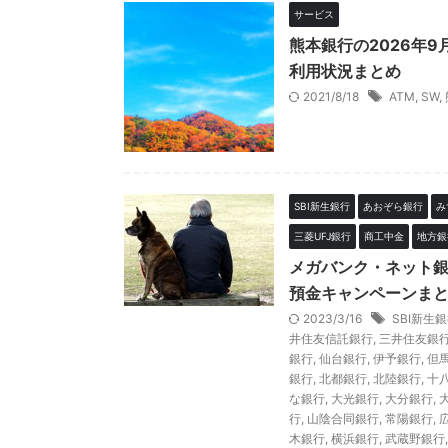
サービス
熊本銀行の2026年
利用状況まとめ
2021/8/18
ATM
,
SW
,
SBI新生銀行
あおぞら銀行
み
三菱UFJ銀行
商工中金
地方銀
メガバンク・ネット
預金キャンペーンまと
2023/3/16
SBI新生
井住友信託銀行
,
三井住友銀
銀行
,
仙台銀行
,
伊予銀行
,
但
銀行
,
北都銀行
,
北陸銀行
,
十
な銀行
,
大光銀行
,
大分銀行
,
行
,
山陰合同銀行
,
常陽銀行
,
木銀行
,
横浜銀行
,
武蔵野銀行