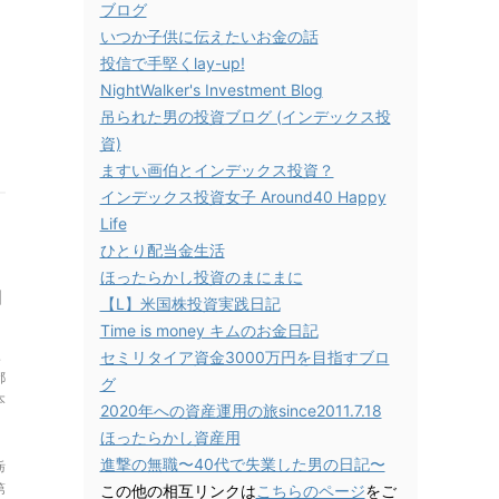
ブログ
いつか子供に伝えたいお金の話
投信で手堅くlay-up!
NightWalker's Investment Blog
吊られた男の投資ブログ (インデックス投
資)
ますい画伯とインデックス投資？
インデックス投資女子 Around40 Happy
Life
ひとり配当金生活
ほったらかし投資のまにまに
期
【L】米国株投資実践日記
Time is money キムのお金日記
三
セミリタイア資金3000万円を目指すブロ
都
グ
本
2020年への資産運用の旅since2011.7.18
ほったらかし資産用
進撃の無職〜40代で失業した男の日記〜
栃
第
この他の相互リンクは
こちらのページ
をご