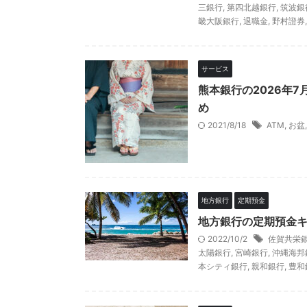
三銀行
,
第四北越銀行
,
筑波銀
畿大阪銀行
,
退職金
,
野村證券
サービス
熊本銀行の2026年
め
2021/8/18
ATM
,
お盆
地方銀行
定期預金
地方銀行の定期預金
2022/10/2
佐賀共栄
太陽銀行
,
宮崎銀行
,
沖縄海邦
本シティ銀行
,
親和銀行
,
豊和