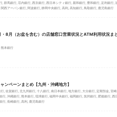
行
,
群馬銀行
,
荘内銀行
,
西京銀行
,
西日本シティ銀行
,
親和銀行
,
豊和銀行
,
足利銀行
,
,
関西アーバン銀行
,
阿波銀行
,
静岡中央銀行
,
高利
,
高知銀行
,
鳥取銀行
,
鹿児島銀行
7月・8月（お盆を含む）の店舗窓口営業状況とATM利用状況ま
,
熊本銀行
キャンペーンまとめ【九州・沖縄地方】
銀行
,
佐賀銀行
,
北九州銀行
,
十八銀行
,
南日本銀行
,
地方銀行
,
大分銀行
,
定期預金
,
宮崎
銀行
,
沖縄銀行
,
熊本銀行
,
琉球銀行
,
福岡中央銀行
,
福岡銀行
,
筑邦銀行
,
肥後銀行
,
西
銀行
,
長崎銀行
,
高利
,
鹿児島銀行