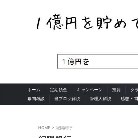
ホーム
定期預金
キャンペーン
投資
ク
幕間雑談
当ブログ解説
管理人解説
感想・問
HOME
>
紀陽銀行