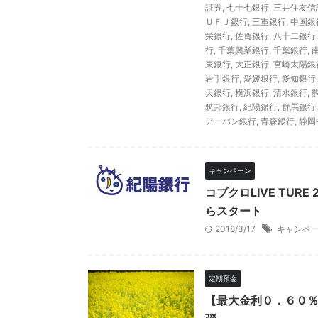
証券
,
七十七銀行
,
三井住友信
ＵＦＪ銀行
,
三重銀行
,
中国銀
栄銀行
,
佐賀銀行
,
八十二銀行
行
,
千葉興業銀行
,
千葉銀行
,
東銀行
,
大正銀行
,
宮崎太陽銀
岩手銀行
,
愛媛銀行
,
愛知銀行
天銀行
,
横浜銀行
,
清水銀行
,
筑邦銀行
,
紀陽銀行
,
群馬銀行
アーバン銀行
,
青森銀行
,
静岡
キャンペーン
コブクロLIVE TU
らスタート
2018/3/17
キャンペ
定期預金
【最大金利０．６０