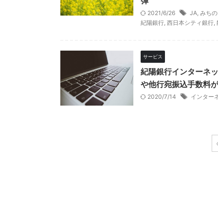
弾
2021/6/26
JA
,
みちの
紀陽銀行
,
西日本シティ銀行
,
サービス
紀陽銀行インターネ
や他行宛振込手数料
2020/7/14
インター