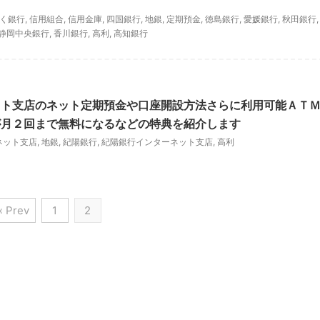
く銀行
,
信用組合
,
信用金庫
,
四国銀行
,
地銀
,
定期預金
,
徳島銀行
,
愛媛銀行
,
秋田銀行
,
静岡中央銀行
,
香川銀行
,
高利
,
高知銀行
ット支店のネット定期預金や口座開設方法さらに利用可能ＡＴ
が月２回まで無料になるなどの特典を紹介します
ネット支店
,
地銀
,
紀陽銀行
,
紀陽銀行インターネット支店
,
高利
« Prev
1
2