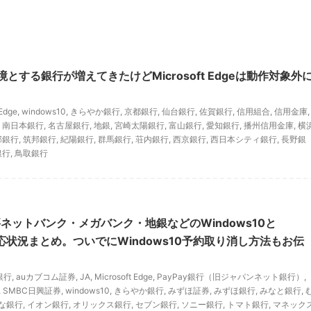
環境とする銀行が増えてきたけどMicrosoft Edgeは動作対象外
 Edge
,
windows10
,
きらやか銀行
,
京都銀行
,
仙台銀行
,
佐賀銀行
,
信用組合
,
信用金庫
,
,
南日本銀行
,
名古屋銀行
,
地銀
,
宮崎太陽銀行
,
富山銀行
,
愛知銀行
,
播州信用金庫
,
横
邦銀行
,
筑邦銀行
,
紀陽銀行
,
群馬銀行
,
荘内銀行
,
西京銀行
,
西日本シティ銀行
,
長野銀
銀行
,
鳥取銀行
ネットバンク・メガバンク・地銀などのWindows10と
geの対応状況まとめ。ついでにWindows10予約取り消し方法もお伝
銀行
,
auカブコム証券
,
JA
,
Microsoft Edge
,
PayPay銀行（旧ジャパンネット銀行）
,
,
SMBC日興証券
,
windows10
,
きらやか銀行
,
みずほ証券
,
みずほ銀行
,
みなと銀行
,
な銀行
,
イオン銀行
,
オリックス銀行
,
セブン銀行
,
ソニー銀行
,
トマト銀行
,
マネック