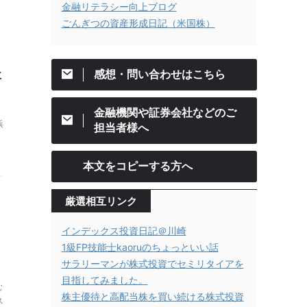
金融リテラシー向上ブログ
ごんぎつの資産形成日記（米国株）
感想・問い合わせはこちら
に
金融機関や証券会社などのご
浜
担当者様へ
本文をコピーする方へ
厳選相互リンク
インデックス投資日記＠川崎
1級FP技能士kaoruのちょっといい話
サラリーマンが株式投資でセミリタイアを
目指してみました。
む
株主優待と高配当株を買い続ける株式投資
ス