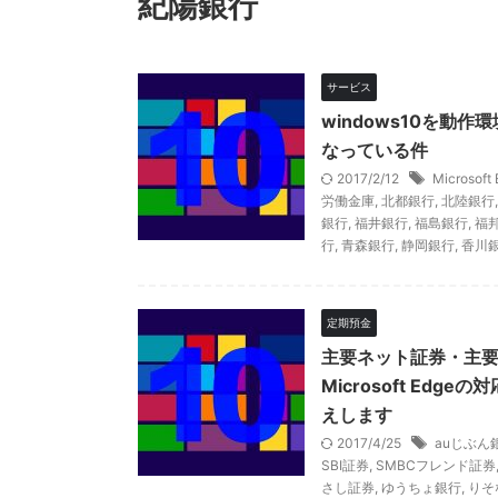
紀陽銀行
サービス
windows10を動作
なっている件
2017/2/12
Microsoft
労働金庫
,
北都銀行
,
北陸銀行
銀行
,
福井銀行
,
福島銀行
,
福
行
,
青森銀行
,
静岡銀行
,
香川
定期預金
主要ネット証券・主要
Microsoft Ed
えします
2017/4/25
auじぶん
SBI証券
,
SMBCフレンド証券
さし証券
,
ゆうちょ銀行
,
りそ