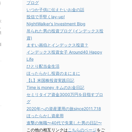
ブログ
菱
いつか子供に伝えたいお金の話
投信で手堅くlay-up!
大
NightWalker's Investment Blog
,
吊られた男の投資ブログ (インデックス投
楽
資)
西
ますい画伯とインデックス投資？
インデックス投資女子 Around40 Happy
Life
ひとり配当金生活
ほったらかし投資のまにまに
【L】米国株投資実践日記
Time is money キムのお金日記
セミリタイア資金3000万円を目指すブロ
グ
2020年への資産運用の旅since2011.7.18
ほったらかし資産用
進撃の無職〜40代で失業した男の日記〜
２
この他の相互リンクは
こちらのページ
をご