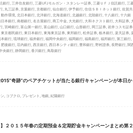
託銀行
,
三井住友銀行
,
三菱UFJモルガン・スタンレー証券
,
三菱ＵＦＪ信託銀行
,
三
行
,
丸三証券
,
京葉銀行
,
京都銀行
,
仙台銀行
,
伊予銀行
,
住信ＳＢＩネット銀行
,
佐賀共
,
動作環境
,
北日本銀行
,
北洋銀行
,
北海道銀行
,
北越銀行
,
北陸銀行
,
十八銀行
,
十六銀
南日本銀行
,
南都銀行
,
名古屋銀行
,
商工中金
,
大光銀行
,
大和ネクスト銀行
,
大和証券
,
行
,
宮崎銀行
,
富山第一銀行
,
富山銀行
,
山口銀行
,
山形銀行
,
岡三証券
,
岩井コスモ証券
,
東京都民銀行
,
東日本銀行
,
東海東京証券
,
東邦銀行
,
松井証券
,
栃木銀行
,
楽天証券
,
熊本銀行
,
琉球銀行
,
福井銀行
,
福岡中央銀行
,
福岡銀行
,
福島銀行
,
福邦銀行
,
第三銀行
,
,
肥後銀行
,
荘内銀行
,
西京銀行
,
西日本シティ銀行
,
豊和銀行
,
野村證券
,
長野銀行
,
関
中央銀行
,
静岡銀行
,
香川銀行
,
鳥取銀行
RE 2015”奇跡”のペアチケットが当たる銀行キャンペーンが本日か
ーン
,
コブクロ
,
プレゼント
,
地銀
,
紀陽銀行
％】２０１５年春の定期預金＆定期貯金キャンペーンまとめ第