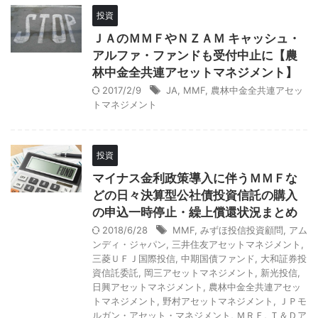
投資
ＪＡのＭＭＦやＮＺＡＭ キャッシュ・
アルファ・ファンドも受付中止に【農
林中金全共連アセットマネジメント】
2017/2/9
JA
,
MMF
,
農林中金全共連アセッ
トマネジメント
投資
マイナス金利政策導入に伴うＭＭＦな
どの日々決算型公社債投資信託の購入
の申込一時停止・繰上償還状況まとめ
2018/6/28
MMF
,
みずほ投信投資顧問
,
アム
ンディ・ジャパン
,
三井住友アセットマネジメント
,
三菱ＵＦＪ国際投信
,
中期国債ファンド
,
大和証券投
資信託委託
,
岡三アセットマネジメント
,
新光投信
,
日興アセットマネジメント
,
農林中金全共連アセッ
トマネジメント
,
野村アセットマネジメント
,
ＪＰモ
ルガン・アセット・マネジメント
,
ＭＲＦ
,
Ｔ＆Ｄア