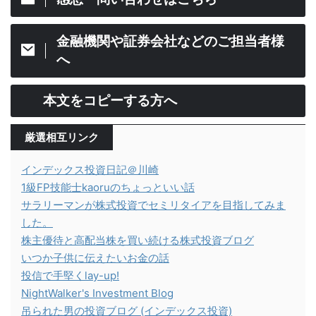
金融機関や証券会社などのご担当者様
へ
本文をコピーする方へ
厳選相互リンク
インデックス投資日記＠川崎
1級FP技能士kaoruのちょっといい話
サラリーマンが株式投資でセミリタイアを目指してみま
した。
株主優待と高配当株を買い続ける株式投資ブログ
いつか子供に伝えたいお金の話
投信で手堅くlay-up!
NightWalker's Investment Blog
吊られた男の投資ブログ (インデックス投資)