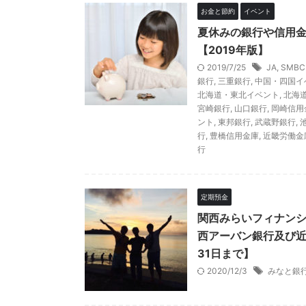
お金と節約
イベント
夏休みの銀行や信用
【2019年版】
2019/7/25
JA
,
SMB
銀行
,
三重銀行
,
中国・四国イ
北海道・東北イベント
,
北海
宮崎銀行
,
山口銀行
,
岡崎信用
ント
,
東邦銀行
,
武蔵野銀行
,
行
,
豊橋信用金庫
,
近畿労働金
行
定期預金
関西みらいフィナンシ
西アーバン銀行及び近
31日まで】
2020/12/3
みなと銀