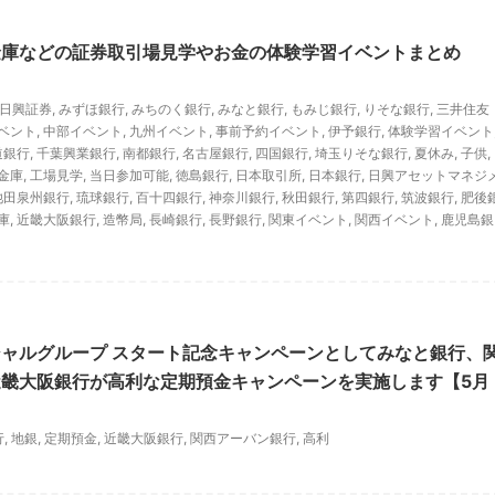
金庫などの証券取引場見学やお金の体験学習イベントまとめ
C日興証券
,
みずほ銀行
,
みちのく銀行
,
みなと銀行
,
もみじ銀行
,
りそな銀行
,
三井住友
ベント
,
中部イベント
,
九州イベント
,
事前予約イベント
,
伊予銀行
,
体験学習イベント
道銀行
,
千葉興業銀行
,
南都銀行
,
名古屋銀行
,
四国銀行
,
埼玉りそな銀行
,
夏休み
,
子供
,
金庫
,
工場見学
,
当日参加可能
,
徳島銀行
,
日本取引所
,
日本銀行
,
日興アセットマネジ
池田泉州銀行
,
琉球銀行
,
百十四銀行
,
神奈川銀行
,
秋田銀行
,
第四銀行
,
筑波銀行
,
肥後
庫
,
近畿大阪銀行
,
造幣局
,
長崎銀行
,
長野銀行
,
関東イベント
,
関西イベント
,
鹿児島銀
ャルグループ スタート記念キャンペーンとしてみなと銀行、
畿大阪銀行が高利な定期預金キャンペーンを実施します【5月
行
,
地銀
,
定期預金
,
近畿大阪銀行
,
関西アーバン銀行
,
高利