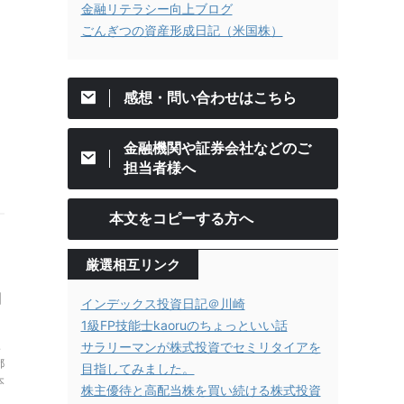
金融リテラシー向上ブログ
ごんぎつの資産形成日記（米国株）
感想・問い合わせはこちら
金融機関や証券会社などのご
担当者様へ
本文をコピーする方へ
厳選相互リンク
期
インデックス投資日記＠川崎
1級FP技能士kaoruのちょっといい話
三
サラリーマンが株式投資でセミリタイアを
都
目指してみました。
本
株主優待と高配当株を買い続ける株式投資