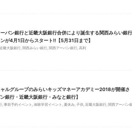
アーバン銀行と近畿大阪銀行合併により誕生する関西みらい銀
が4月1日からスタート!!【5月31日まで】
近畿大阪銀行
,
関西みらい銀行
,
関西アーバン銀行
,
高利
ャルグループのみらいキッズマネーアカデミー2018が開催さ
バン銀行・近畿大阪銀行・みなと銀行】
行
,
事前予約イベント
,
体験学習イベント
,
夏休み
,
子供
,
近畿大阪銀行
,
関西アーバン