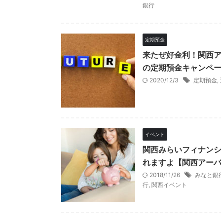
銀行
定期預金
来たぜ好金利！関西
の定期預金キャンペーン
2020/12/3
定期預金
,
イベント
関西みらいフィナンシ
れますよ【関西アー
2018/11/26
みなと銀
行
,
関西イベント