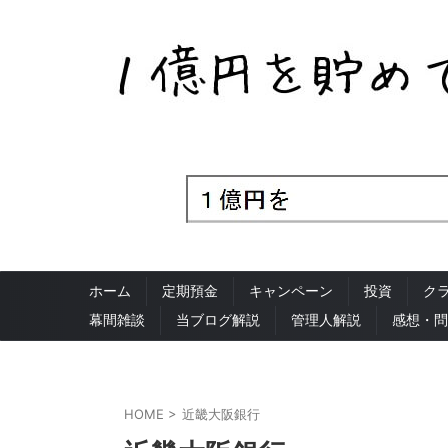
ホーム
定期預金
キャンペーン
投資
ク
幕間雑談
当ブログ解説
管理人解説
感想・問
HOME
>
近畿大阪銀行