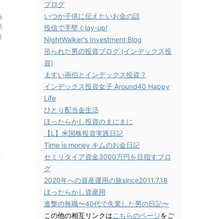
ブログ
いつか子供に伝えたいお金の話
栃
第
投信で手堅くlay-up!
近
NightWalker's Investment Blog
吊られた男の投資ブログ (インデックス投
資)
ますい画伯とインデックス投資？
インデックス投資女子 Around40 Happy
Life
ひとり配当金生活
ほったらかし投資のまにまに
【L】米国株投資実践日記
Time is money キムのお金日記
セミリタイア資金3000万円を目指すブロ
グ
2020年への資産運用の旅since2011.7.18
イ
ほったらかし資産用
進撃の無職〜40代で失業した男の日記〜
この他の相互リンクは
こちらのページ
をご