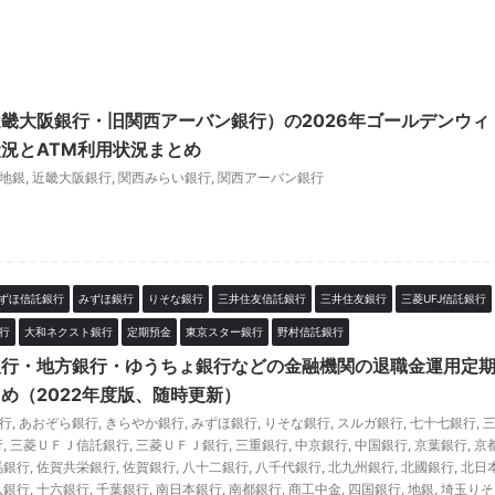
畿大阪銀行・旧関西アーバン銀行）の2026年ゴールデンウィ
況とATM利用状況まとめ
地銀
,
近畿大阪銀行
,
関西みらい銀行
,
関西アーバン銀行
ずほ信託銀行
みずほ銀行
りそな銀行
三井住友信託銀行
三井住友銀行
三菱UFJ信託銀行
行
大和ネクスト銀行
定期預金
東京スター銀行
野村信託銀行
銀行・地方銀行・ゆうちょ銀行などの金融機関の退職金運用定
め（2022年度版、随時更新）
銀行
,
あおぞら銀行
,
きらやか銀行
,
みずほ銀行
,
りそな銀行
,
スルガ銀行
,
七十七銀行
,
行
,
三菱ＵＦＪ信託銀行
,
三菱ＵＦＪ銀行
,
三重銀行
,
中京銀行
,
中国銀行
,
京葉銀行
,
京
馬銀行
,
佐賀共栄銀行
,
佐賀銀行
,
八十二銀行
,
八千代銀行
,
北九州銀行
,
北國銀行
,
北日
八銀行
,
十六銀行
,
千葉銀行
,
南日本銀行
,
南都銀行
,
商工中金
,
四国銀行
,
地銀
,
埼玉りそ