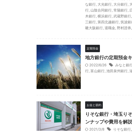
な銀行
,
大光銀行
,
大分銀行
,
行
,
山陰合同銀行
,
常陽銀行
,
木銀行
,
横浜銀行
,
武蔵野銀行
三銀行
,
第四北越銀行
,
筑波銀
畿大阪銀行
,
退職金
,
野村證券
定期預金
地方銀行の定期預金
2022/6/26
みなと銀
行
,
富山銀行
,
池田泉州銀行
,
お金と節約
りそな銀行・埼玉りそ
ンナップや費用を解
2021/3/8
りそな銀行