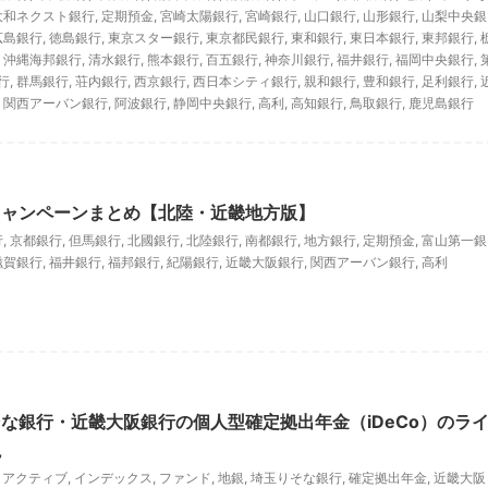
大和ネクスト銀行
,
定期預金
,
宮崎太陽銀行
,
宮崎銀行
,
山口銀行
,
山形銀行
,
山梨中央銀
広島銀行
,
徳島銀行
,
東京スター銀行
,
東京都民銀行
,
東和銀行
,
東日本銀行
,
東邦銀行
,
,
沖縄海邦銀行
,
清水銀行
,
熊本銀行
,
百五銀行
,
神奈川銀行
,
福井銀行
,
福岡中央銀行
,
行
,
群馬銀行
,
荘内銀行
,
西京銀行
,
西日本シティ銀行
,
親和銀行
,
豊和銀行
,
足利銀行
,
,
関西アーバン銀行
,
阿波銀行
,
静岡中央銀行
,
高利
,
高知銀行
,
鳥取銀行
,
鹿児島銀行
キャンペーンまとめ【北陸・近畿地方版】
行
,
京都銀行
,
但馬銀行
,
北國銀行
,
北陸銀行
,
南都銀行
,
地方銀行
,
定期預金
,
富山第一銀
滋賀銀行
,
福井銀行
,
福邦銀行
,
紀陽銀行
,
近畿大阪銀行
,
関西アーバン銀行
,
高利
な銀行・近畿大阪銀行の個人型確定拠出年金（iDeCo）のラ
説
,
アクティブ
,
インデックス
,
ファンド
,
地銀
,
埼玉りそな銀行
,
確定拠出年金
,
近畿大阪