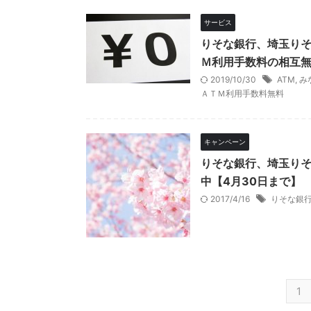
サービス
りそな銀行、埼玉り
Ｍ利用手数料の相互無
2019/10/30
ATM
,
み
ＡＴＭ利用手数料無料
キャンペーン
りそな銀行、埼玉り
中【4月30日まで】
2017/4/16
りそな銀
1