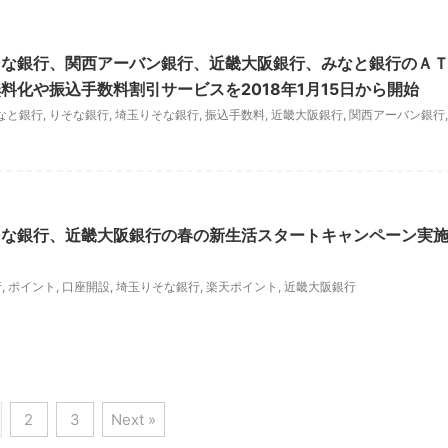
そな銀行、関西アーバン銀行、近畿大阪銀行、みなと銀行のＡ
料化や振込手数料割引サービスを2018年1月15日から開始
なと銀行
,
りそな銀行
,
埼玉りそな銀行
,
振込手数料
,
近畿大阪銀行
,
関西アーバン銀行
,
そな銀行、近畿大阪銀行の春の新生活スタートキャンペーン実
行
,
ポイント
,
口座開設
,
埼玉りそな銀行
,
楽天ポイント
,
近畿大阪銀行
2
3
Next »