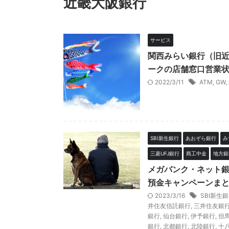
近畿大阪銀行
サービス
関西みらい銀行（旧近
ークの店舗窓口営業状
2022/3/11
ATM
,
GW
,
SBI新生銀行
あおぞら銀行
み
三菱UFJ銀行
商工中金
地方銀
メガバンク・ネット
預金キャンペーンまと
2023/3/16
SBI新生
井住友信託銀行
,
三井住友銀
銀行
,
仙台銀行
,
伊予銀行
,
但
銀行
,
北都銀行
,
北陸銀行
,
十