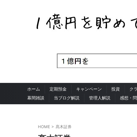
ホーム
定期預金
キャンペーン
投資
ク
幕間雑談
当ブログ解説
管理人解説
感想・問
HOME
>
髙木証券