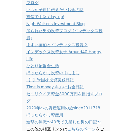
ブログ
いつか子供に伝えたいお金の話
投信で手堅くlay-up!
NightWalker's Investment Blog
吊られた男の投資ブログ (インデックス投
資)
ますい画伯とインデックス投資？
インデックス投資女子 Around40 Happy
Life
ひとり配当金生活
ほったらかし投資のまにまに
【L】米国株投資実践日記
Time is money キムのお金日記
セミリタイア資金3000万円を目指すブロ
グ
2020年への資産運用の旅since2011.7.18
ほったらかし資産用
進撃の無職〜40代で失業した男の日記〜
この他の相互リンクは
こちらのページ
をご