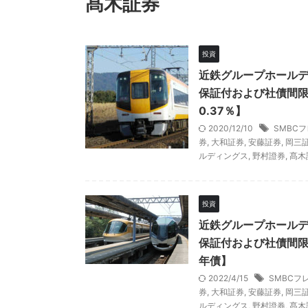
髙木証券
投資
近鉄グループホールデ
保証付および社債間限
0.37％】
2020/12/10
SMBC
券
,
大和証券
,
安藤証券
,
岡三
ルディングス
,
野村證券
,
髙木
投資
近鉄グループホールデ
保証付および社債間限
年債】
2022/4/15
SMBCフ
券
,
大和証券
,
安藤証券
,
岡三
ルディングス
,
野村證券
,
髙木