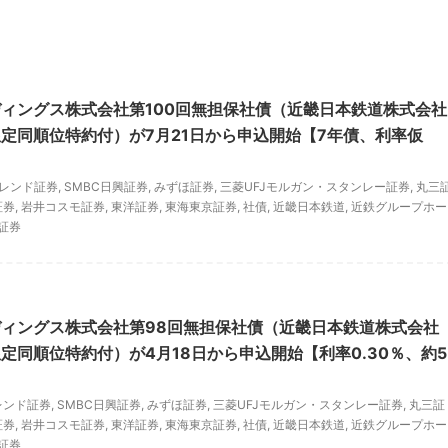
ィングス株式会社第100回無担保社債（近畿日本鉄道株式会社
定同順位特約付）が7月21日から申込開始【7年債、利率仮
フレンド証券
,
SMBC日興証券
,
みずほ証券
,
三菱UFJモルガン・スタンレー証券
,
丸三
証券
,
岩井コスモ証券
,
東洋証券
,
東海東京証券
,
社債
,
近畿日本鉄道
,
近鉄グループホー
証券
ィングス株式会社第98回無担保社債（近畿日本鉄道株式会社
定同順位特約付）が4月18日から申込開始【利率0.30％、約5
レンド証券
,
SMBC日興証券
,
みずほ証券
,
三菱UFJモルガン・スタンレー証券
,
丸三証
証券
,
岩井コスモ証券
,
東洋証券
,
東海東京証券
,
社債
,
近畿日本鉄道
,
近鉄グループホー
証券