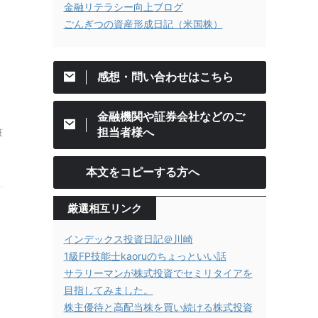
金融リテラシー向上ブログ
ごんぎつの資産形成日記（米国株）
感想・問い合わせはこちら
金融機関や証券会社などのご
担当者様へ
証
本文をコピーする方へ
厳選相互リンク
インデックス投資日記＠川崎
1級FP技能士kaoruのちょっといい話
サラリーマンが株式投資でセミリタイアを
目指してみました。
株主優待と高配当株を買い続ける株式投資