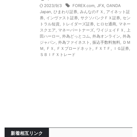
2023/9/3
FOREX.com
,
JFX
,
OANDA
Japan
,
ひまわり証券
,
みんなのＦＸ
,
アイネット証
券
,
インヴァスト証券
,
サクソバンクＦＸ証券
,
セン
トラル短資
,
トレイダーズ証券
,
ヒロセ通商
,
マネー
スクエア
,
マネーパートナーズ
,
ワイジェイＦＸ
,
上
田ハーロー
,
外為どっとコム
,
外為オンライン
,
外為
ジャパン
,
外為ファイネスト
,
振込手数料無料
,
ＤＭ
Ｍ
,
ＦＸ
,
ＦＸブロードネット
,
ＦＸＴＦ
,
ＩＧ証券
,
ＳＢＩＦＸトレード
新着相互リンク