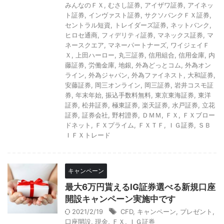
みんなのＦＸ
,
むさし証券
,
アイザワ証券
,
アイネッ
ト証券
,
インヴァスト証券
,
サクソバンクＦＸ証券
,
セントラル短資
,
トレイダーズ証券
,
ネットバンク
,
ヒロセ通商
,
フィデリティ証券
,
マネックス証券
,
マ
ネースクエア
,
マネーパートナーズ
,
ワイジェイＦ
Ｘ
,
上田ハーロー
,
丸三証券
,
信用組合
,
信用金庫
,
内
藤証券
,
労働金庫
,
地銀
,
外為どっとコム
,
外為オン
ライン
,
外為ジャパン
,
外為ファイネスト
,
大和証券
,
安藤証券
,
岡三オンライン
,
岡三証券
,
岩井コスモ証
券
,
年末年始
,
振込手数料無料
,
東京東海証券
,
東洋
証券
,
松井証券
,
極東証券
,
楽天証券
,
水戸証券
,
立花
証券
,
証券会社
,
野村證券
,
ＤＭＭ
,
ＦＸ
,
ＦＸブロー
ドネット
,
ＦＸプライム
,
ＦＸＴＦ
,
ＩＧ証券
,
ＳＢ
ＩＦＸトレード
キャンペーン
最大6万円貰えるIG証券選べる新規口座
開設キャンペーン実施中です
2021/2/19
CFD
,
キャンペーン
,
プレゼント
,
口座開設
,
現金
,
ＦＸ
,
ＩＧ証券