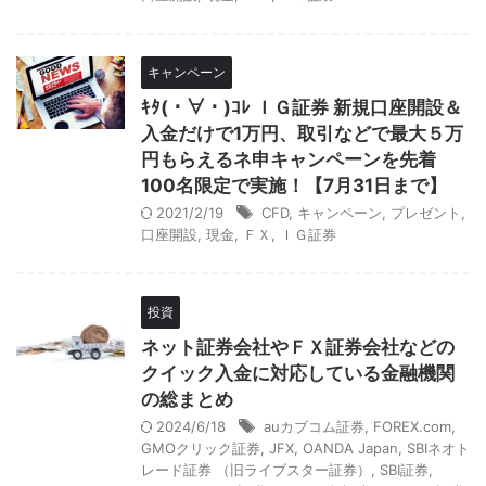
キャンペーン
ｷﾀ(・∀・)ｺﾚ ＩＧ証券 新規口座開設＆
入金だけで1万円、取引などで最大５万
円もらえるネ申キャンペーンを先着
100名限定で実施！【7月31日まで】
2021/2/19
CFD
,
キャンペーン
,
プレゼント
,
口座開設
,
現金
,
ＦＸ
,
ＩＧ証券
投資
ネット証券会社やＦＸ証券会社などの
クイック入金に対応している金融機関
の総まとめ
2024/6/18
auカブコム証券
,
FOREX.com
,
GMOクリック証券
,
JFX
,
OANDA Japan
,
SBIネオト
レード証券 （旧ライブスター証券）
,
SBI証券
,