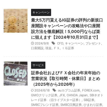
キャンペーン
最大5万円貰えるIG証券の評判の新規口
座開設キャンペーンの攻略法や口座開
設方法を徹底解説！5,000円ならば楽
に狙えます【2024年10月31日まで】
2024/9/6
CFD
,
キャンペーン
,
プレゼント
,
口座開設
,
現金
,
ＦＸ
,
ＩＧ証券
サービス
証券会社およびＦＸ会社の年末年始の
営業状況【取引時間・休業日】まとめ
（2025年から2026年）
2024/6/18
auカブコム証券
,
FOREX.com
,
GMOクリック証券
,
JFX
,
OANDA Japan
,
SBIネオト
レード証券 （旧ライブスター証券）
,
SBI証券
,
SMBCフレンド証券
,
SMBC日興証券
,
ひまわり証券
,