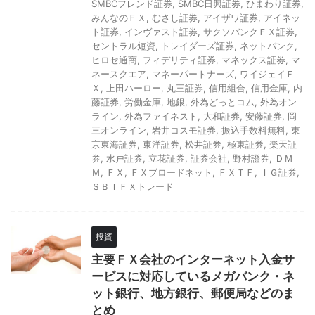
SMBCフレンド証券
,
SMBC日興証券
,
ひまわり証券
,
みんなのＦＸ
,
むさし証券
,
アイザワ証券
,
アイネッ
ト証券
,
インヴァスト証券
,
サクソバンクＦＸ証券
,
セントラル短資
,
トレイダーズ証券
,
ネットバンク
,
ヒロセ通商
,
フィデリティ証券
,
マネックス証券
,
マ
ネースクエア
,
マネーパートナーズ
,
ワイジェイＦ
Ｘ
,
上田ハーロー
,
丸三証券
,
信用組合
,
信用金庫
,
内
藤証券
,
労働金庫
,
地銀
,
外為どっとコム
,
外為オン
ライン
,
外為ファイネスト
,
大和証券
,
安藤証券
,
岡
三オンライン
,
岩井コスモ証券
,
振込手数料無料
,
東
京東海証券
,
東洋証券
,
松井証券
,
極東証券
,
楽天証
券
,
水戸証券
,
立花証券
,
証券会社
,
野村證券
,
ＤＭ
Ｍ
,
ＦＸ
,
ＦＸブロードネット
,
ＦＸＴＦ
,
ＩＧ証券
,
ＳＢＩＦＸトレード
投資
主要ＦＸ会社のインターネット入金サ
ービスに対応しているメガバンク・ネ
ット銀行、地方銀行、郵便局などのま
とめ