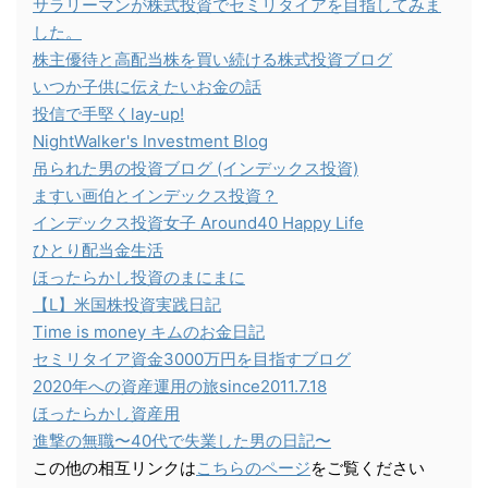
サラリーマンが株式投資でセミリタイアを目指してみま
した。
株主優待と高配当株を買い続ける株式投資ブログ
いつか子供に伝えたいお金の話
投信で手堅くlay-up!
NightWalker's Investment Blog
吊られた男の投資ブログ (インデックス投資)
ますい画伯とインデックス投資？
インデックス投資女子 Around40 Happy Life
ひとり配当金生活
ほったらかし投資のまにまに
【L】米国株投資実践日記
Time is money キムのお金日記
セミリタイア資金3000万円を目指すブログ
2020年への資産運用の旅since2011.7.18
ほったらかし資産用
進撃の無職〜40代で失業した男の日記〜
この他の相互リンクは
こちらのページ
をご覧ください