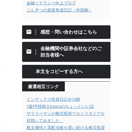
金融リテラシー向上ブログ
ごんぎつの資産形成日記（米国株）
感想・問い合わせはこちら
金融機関や証券会社などのご
担当者様へ
本文をコピーする方へ
厳選相互リンク
インデックス投資日記＠川崎
1級FP技能士kaoruのちょっといい話
サラリーマンが株式投資でセミリタイアを
目指してみました。
株主優待と高配当株を買い続ける株式投資