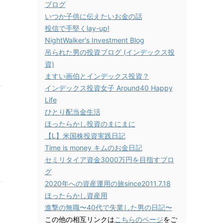
ブログ
いつか子供に伝えたいお金の話
投信で手堅くlay-up!
NightWalker's Investment Blog
吊られた男の投資ブログ (インデックス投
資)
ますい画伯とインデックス投資？
インデックス投資女子 Around40 Happy
Life
ひとり配当金生活
ほったらかし投資のまにまに
【L】米国株投資実践日記
Time is money キムのお金日記
セミリタイア資金3000万円を目指すブロ
グ
2020年への資産運用の旅since2011.7.18
ほったらかし資産用
進撃の無職〜40代で失業した男の日記〜
この他の相互リンクは
こちらのページ
をご