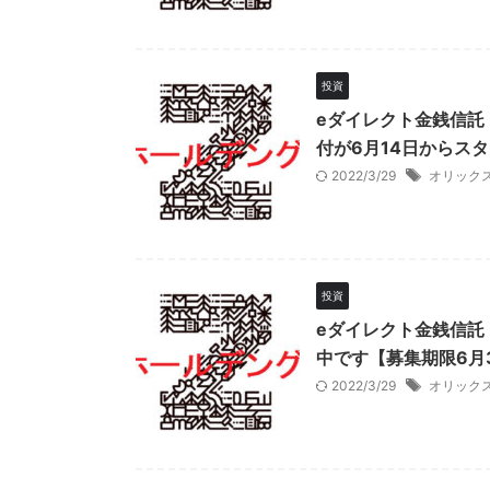
投資
eダイレクト金銭信託
付が6月14日からスタ
2022/3/29
オリック
投資
eダイレクト金銭信託
中です【募集期限6月
2022/3/29
オリック