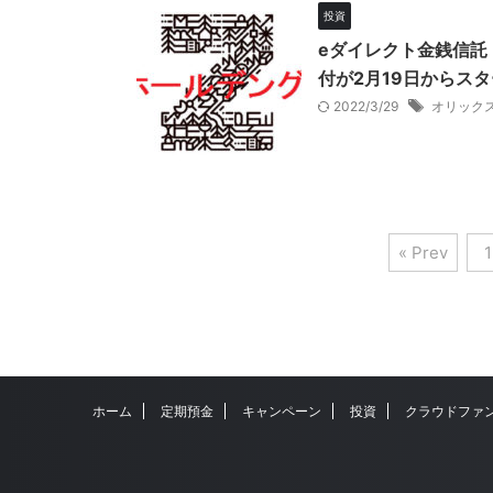
投資
eダイレクト金銭信託
付が2月19日からスタ
2022/3/29
オリック
« Prev
1
ホーム
定期預金
キャンペーン
投資
クラウドファ