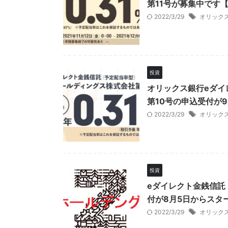
第11号が募集中です【
2022/3/29
オリック
投資
オリックス銀行eダイ
第10号の申込受付が9
2022/3/29
オリック
投資
eダイレクト金銭信託
付が8月5日からスタ
2022/3/29
オリック