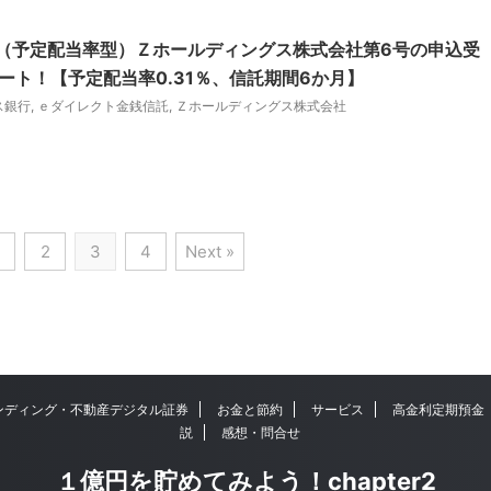
（予定配当率型）Ｚホールディングス株式会社第6号の申込受
ート！【予定配当率0.31％、信託期間6か月】
ス銀行
,
ｅダイレクト金銭信託
,
Ｚホールディングス株式会社
2
3
4
Next »
ンディング・不動産デジタル証券
お金と節約
サービス
高金利定期預金
説
感想・問合せ
１億円を貯めてみよう！chapter2