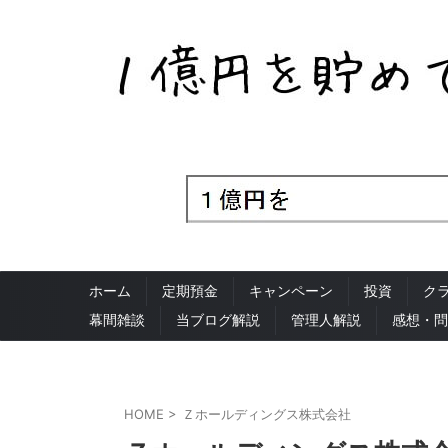
ホーム
定期預金
キャンペーン
投資
ク
幕間雑談
当ブログ解説
管理人解説
感想・問
HOME
>
Ｚホールディングス株式会社