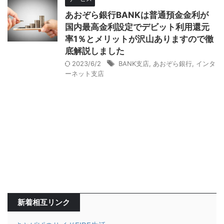
あおぞら銀行BANKは普通預金金利が
国内最高金利設定でデビット利用還元
率1％とメリットが沢山ありますので徹
底解説しました
2023/6/2
BANK支店
,
あおぞら銀行
,
インタ
ーネット支店
新着相互リンク