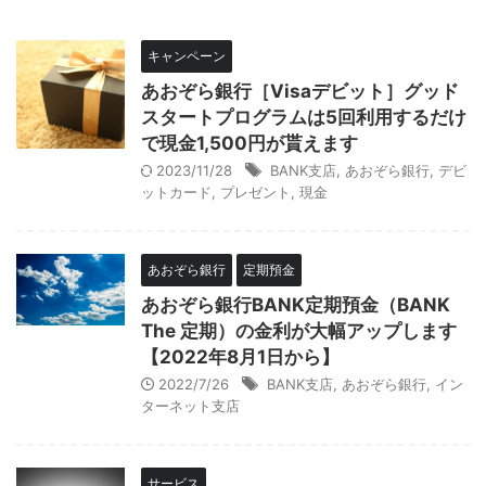
キャンペーン
あおぞら銀行［Visaデビット］グッド
スタートプログラムは5回利用するだけ
で現金1,500円が貰えます
2023/11/28
BANK支店
,
あおぞら銀行
,
デビ
ットカード
,
プレゼント
,
現金
あおぞら銀行
定期預金
あおぞら銀行BANK定期預金（BANK
The 定期）の金利が大幅アップします
【2022年8月1日から】
2022/7/26
BANK支店
,
あおぞら銀行
,
イン
ターネット支店
サービス