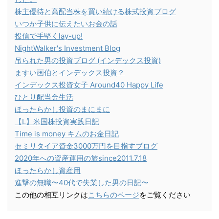
株主優待と高配当株を買い続ける株式投資ブログ
いつか子供に伝えたいお金の話
投信で手堅くlay-up!
NightWalker's Investment Blog
吊られた男の投資ブログ (インデックス投資)
ますい画伯とインデックス投資？
インデックス投資女子 Around40 Happy Life
ひとり配当金生活
ほったらかし投資のまにまに
【L】米国株投資実践日記
Time is money キムのお金日記
セミリタイア資金3000万円を目指すブログ
2020年への資産運用の旅since2011.7.18
ほったらかし資産用
進撃の無職〜40代で失業した男の日記〜
この他の相互リンクは
こちらのページ
をご覧ください