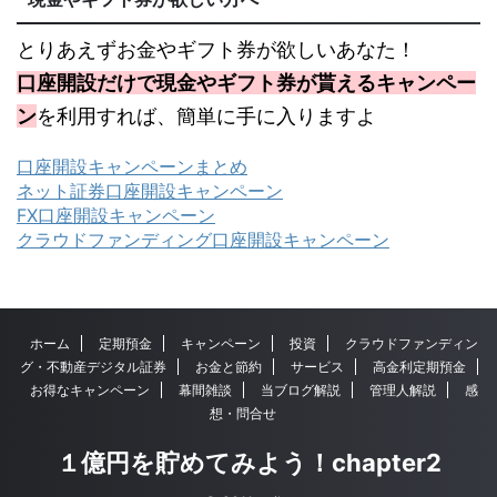
とりあえずお金やギフト券が欲しいあなた！
口座開設だけで現金やギフト券が貰えるキャンペー
ン
を利用すれば、簡単に手に入りますよ
口座開設キャンペーンまとめ
ネット証券口座開設キャンペーン
FX口座開設キャンペーン
クラウドファンディング口座開設キャンペーン
ホーム
定期預金
キャンペーン
投資
クラウドファンディン
グ・不動産デジタル証券
お金と節約
サービス
高金利定期預金
お得なキャンペーン
幕間雑談
当ブログ解説
管理人解説
感
想・問合せ
１億円を貯めてみよう！chapter2