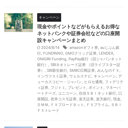
キャンペーン
現金やポイントなどがもらえるお得な
ネットバンクや証券会社などの口座開
設キャンペーンまとめ
2024/8/14
amazonギフト券
,
auじぶん銀
行
,
FUNDINNO
,
GMOクリック証券
,
LENDEX
,
ONIGIRI Funding
,
PayPay銀行（旧ジャパンネット
銀行）
,
SBIネオトレード証券 （旧ライブスター証
券）
,
SBI新生銀行
,
SMBC日興証券
,
みんなのＦＸ
,
インヴァスト証券
,
ウェルスナビ
,
キャンペーン
,
デ
ューカスコピー・ジャパン
,
ヒロセ通商
,
フィデリテ
ィ証券
,
フジトミ
,
プレゼント
,
ポイント
,
マネーパ
ートナーズ
,
ユニコーン
,
住信ＳＢＩネット銀行
,
口
座開設
,
岩井コスモ証券
,
楽天証券
,
楽天銀行
,
現金
,
ＤＭＭ
,
ＦＸブロードネット
,
ＦＸプライム
,
ＳＢＩ
ＦＸトレード