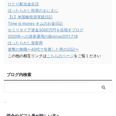
ひとり配当金生活
ほったらかし投資のまにまに
【L】米国株投資実践日記
Time is money キムのお金日記
セミリタイア資金3000万円を目指すブログ
2020年への資産運用の旅since2011.7.18
ほったらかし資産用
進撃の無職〜40代で失業した男の日記〜
この他の相互リンクは
こちらのページ
をご覧ください
ブログ内検索
現金やギフト券が欲しい方へ