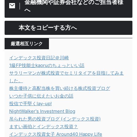
金融機関や証券会社などのご担当者様
へ
本文をコピーする方へ
厳選相互リンク
インデックス投資日記＠川崎
1級FP技能士kaoruのちょっといい話
サラリーマンが株式投資でセミリタイアを目指してみま
した。
株主優待と高配当株を買い続ける株式投資ブログ
いつか子供に伝えたいお金の話
投信で手堅くlay-up!
NightWalker's Investment Blog
吊られた男の投資ブログ (インデックス投資)
ますい画伯とインデックス投資？
インデックス投資女子 Around40 Happy Life