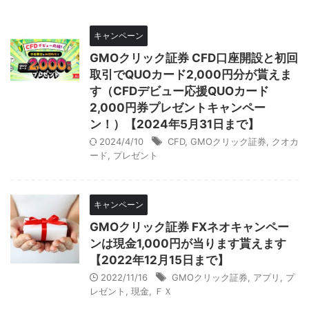
キャンペーン
GMOクリック証券 CFD口座開設と初回
取引でQUOカード2,000円分が貰えま
す（CFDデビュー応援QUOカード
2,000円券プレゼントキャンペー
ン！）【2024年5月31日まで】
2024/4/10
CFD
,
GMOクリック証券
,
クオカ
ード
,
プレゼント
キャンペーン
GMOクリック証券 FXネオキャンペー
ンは現金1,000円が当ります貰えます
【2022年12月15日まで】
2022/11/16
GMOクリック証券
,
アプリ
,
プ
レゼント
,
現金
,
ＦＸ