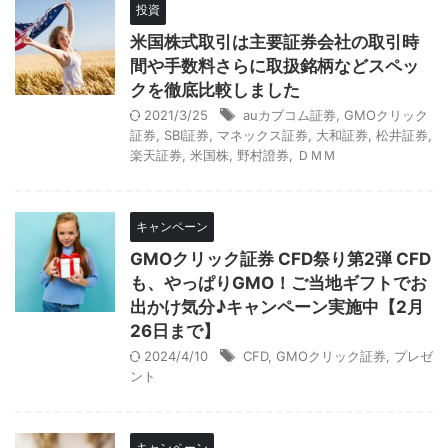
投資
米国株式取引は主要証券会社の取引時
間や手数料さらに取扱銘柄などスペッ
クを徹底比較しました
2021/3/25
auカブコム証券
,
GMOクリック
証券
,
SBI証券
,
マネックス証券
,
大和証券
,
松井証券
,
楽天証券
,
米国株
,
野村證券
,
ＤＭＭ
キャンペーン
GMOクリック証券 CFD祭り第2弾 CFD
も、やっぱりGMO！ご当地ギフトでお
出かけ気分♪キャンペーン実施中【2月
26日まで】
2024/4/10
CFD
,
GMOクリック証券
,
プレゼ
ント
キャンペーン