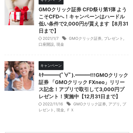
GMOクリック証券 CFD祭り第1弾 よう
こそCFDへ！キャンペーンはハードル
低い条件で2,000円が貰えます【8月31
日まで】
2021/1/7
GMOクリック証券
,
プレゼント
,
口座開設
,
現金
キャンペーン
ｷﾀ━━━(ﾟ∀ﾟ).━━━!!!GMOクリック
証券 「GMOクリック FXneo」リリー
ス記念！アプリで取引して3,000円プ
レゼント！実施中【12月31日まで】
2022/11/16
GMOクリック証券
,
アプリ
,
プ
レゼント
,
現金
,
ＦＸ