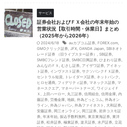
サービス
証券会社およびＦＸ会社の年末年始の
営業状況【取引時間・休業日】まとめ
（2025年から2026年）
2024/6/18
auカブコム証券
,
FOREX.com
,
GMOクリック証券
,
JFX
,
OANDA Japan
,
SBIネオト
レード証券 （旧ライブスター証券）
,
SBI証券
,
SMBCフレンド証券
,
SMBC日興証券
,
ひまわり証券
,
みんなのＦＸ
,
むさし証券
,
アイザワ証券
,
アイネッ
ト証券
,
インヴァスト証券
,
サクソバンクＦＸ証券
,
セントラル短資
,
トレイダーズ証券
,
ネットバンク
,
ヒロセ通商
,
フィデリティ証券
,
マネックス証券
,
マ
ネースクエア
,
マネーパートナーズ
,
ワイジェイＦ
Ｘ
,
上田ハーロー
,
丸三証券
,
信用組合
,
信用金庫
,
内
藤証券
,
労働金庫
,
地銀
,
外為どっとコム
,
外為オン
ライン
,
外為ジャパン
,
外為ファイネスト
,
大和証券
,
安藤証券
,
岡三オンライン
,
岡三証券
,
岩井コスモ証
券
,
年末年始
,
振込手数料無料
,
東京東海証券
,
東洋
証券
,
松井証券
,
極東証券
,
楽天証券
,
水戸証券
,
立花