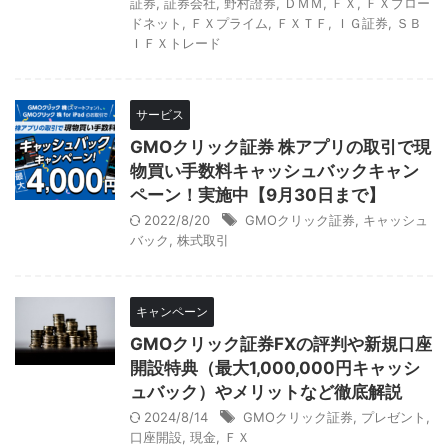
証券
,
証券会社
,
野村證券
,
ＤＭＭ
,
ＦＸ
,
ＦＸブロー
ドネット
,
ＦＸプライム
,
ＦＸＴＦ
,
ＩＧ証券
,
ＳＢ
ＩＦＸトレード
サービス
GMOクリック証券 株アプリの取引で現
物買い手数料キャッシュバックキャン
ペーン！実施中【9月30日まで】
2022/8/20
GMOクリック証券
,
キャッシュ
バック
,
株式取引
キャンペーン
GMOクリック証券FXの評判や新規口座
開設特典（最大1,000,000円キャッシ
ュバック）やメリットなど徹底解説
2024/8/14
GMOクリック証券
,
プレゼント
,
口座開設
,
現金
,
ＦＸ