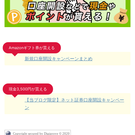
Amazonギフト券が貰える
新規口座開設キャンペーンまとめ
現金3,500円が貰える
【当ブログ限定】ネット証券口座開設キャンペー
ン
Copyright secured by Digiprove © 2020