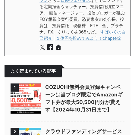
ブン
さらに
日経ヴェリタス
などでコメントす
る定期預金ウォッチャー。投資信託積立マニ
ア。 画伯マネージャー。投信ブロガーが選ぶ
FOY懇親会実行委員。恐妻家友の会会長。投
資は、投資信託、現物株、ETF、金、プラチ
ナ、FX、くりっく株365など。
すぱいくの自
己紹介 | １億円を貯めてみよう！chapter2
よく読まれている記事
COZUCHI無料会員登録キャンペ
1
ーンは当ブログ限定でAmazonギ
フト券が最大50,500円分が貰え
す【2024年10月31日まで】
クラウドファンディングサービス
2