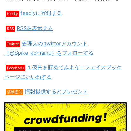
feedlyに登録する
feedly
RSSを表示する
RSS
管理人の twitterアカウント
Twitter
（@Spike_komainu）をフォローする
１億円を貯めてみよう！フェイスブック
Facebook
ページにいいねする
情報提供するとプレゼント
情報提供