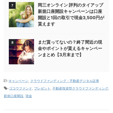
岡三オンライン 評判のタイアップ
7
新規口座開設キャンペーンは口座
開設と1回の取引で現金3,500円が
貰えます
まだ貰ってないの？終了間近の現
8
金やポイントが貰えるキャンペー
ンまとめ【3月末まで】
-
キャンペーン
,
クラウドファンディング・不動産デジタル証券
-
ゴコウファンド
,
プレゼント
,
不動産投資型クラウドファンディング
,
新規口座開設
,
現金