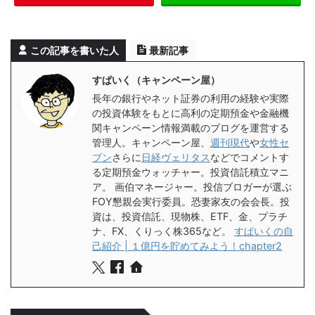
この記事を書いた人
最新記事
すぱいく（キャンペーン屋）
長年の銀行やネット証券の利用の経験や実際
の投資体験をもとに高利の定期預金や金融機
関キャンペーン情報満載のブログを運営する
管理人。キャンペーン屋、
週刊現代
や
女性セ
ブン
さらに
日経ヴェリタス
などでコメントす
る定期預金ウォッチャー。投資信託積立マニ
ア。 画伯マネージャー。投信ブロガーが選ぶ
FOY懇親会実行委員。恐妻家友の会会長。投
資は、投資信託、現物株、ETF、金、プラチ
ナ、FX、くりっく株365など。
すぱいくの自
己紹介 | １億円を貯めてみよう！chapter2