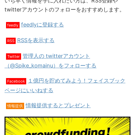
いち早く情報を手に入れたい方は、RSS登録や
twitterアカウントのフォローをおすすめします。
feedlyに登録する
feedly
RSSを表示する
RSS
管理人の twitterアカウント
Twitter
（@Spike_komainu）をフォローする
１億円を貯めてみよう！フェイスブック
Facebook
ページにいいねする
情報提供するとプレゼント
情報提供