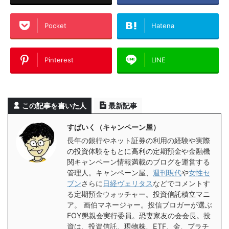
Pocket
Hatena
Pinterest
LINE
この記事を書いた人
最新記事
すぱいく（キャンペーン屋）
長年の銀行やネット証券の利用の経験や実際
の投資体験をもとに高利の定期預金や金融機
関キャンペーン情報満載のブログを運営する
管理人。キャンペーン屋、
週刊現代
や
女性セ
ブン
さらに
日経ヴェリタス
などでコメントす
る定期預金ウォッチャー。投資信託積立マニ
ア。 画伯マネージャー。投信ブロガーが選ぶ
FOY懇親会実行委員。恐妻家友の会会長。投
資は、投資信託、現物株、ETF、金、プラチ