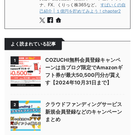
ナ、FX、くりっく株365など。
すぱいくの自
己紹介 | １億円を貯めてみよう！chapter2
よく読まれている記事
COZUCHI無料会員登録キャンペ
1
ーンは当ブログ限定でAmazonギ
フト券が最大50,500円分が貰え
す【2024年10月31日まで】
クラウドファンディングサービス
2
新規会員登録などのキャンペーン
まとめ