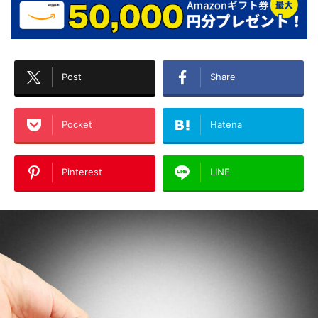
Post
Share
Pocket
Hatena
Pinterest
LINE