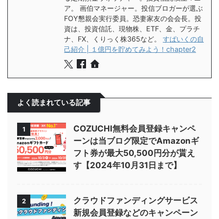
ア。 画伯マネージャー。投信ブロガーが選ぶ
FOY懇親会実行委員。恐妻家友の会会長。投
資は、投資信託、現物株、ETF、金、プラチ
ナ、FX、くりっく株365など。
すぱいくの自
己紹介 | １億円を貯めてみよう！chapter2
よく読まれている記事
COZUCHI無料会員登録キャンペ
1
ーンは当ブログ限定でAmazonギ
フト券が最大50,500円分が貰え
す【2024年10月31日まで】
クラウドファンディングサービス
2
新規会員登録などのキャンペーン