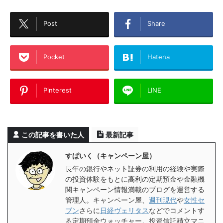
Post
Share
Pocket
Hatena
Pinterest
LINE
この記事を書いた人
最新記事
すぱいく（キャンペーン屋）
長年の銀行やネット証券の利用の経験や実際
の投資体験をもとに高利の定期預金や金融機
関キャンペーン情報満載のブログを運営する
管理人。キャンペーン屋、
週刊現代
や
女性セ
ブン
さらに
日経ヴェリタス
などでコメントす
る定期預金ウォッチャー。投資信託積立マニ