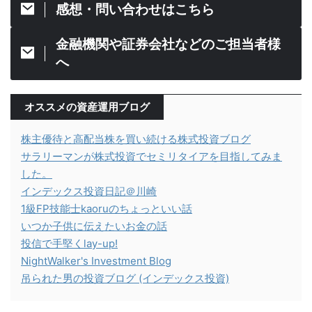
感想・問い合わせはこちら
金融機関や証券会社などのご担当者様
へ
オススメの資産運用ブログ
株主優待と高配当株を買い続ける株式投資ブログ
サラリーマンが株式投資でセミリタイアを目指してみま
した。
インデックス投資日記＠川崎
1級FP技能士kaoruのちょっといい話
いつか子供に伝えたいお金の話
投信で手堅くlay-up!
NightWalker's Investment Blog
吊られた男の投資ブログ (インデックス投資)