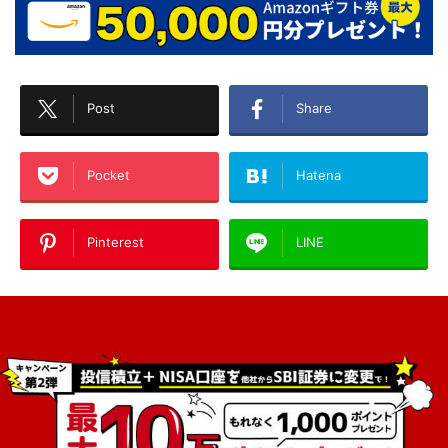
Post
Share
Pocket
Hatena
Pinterest
LINE