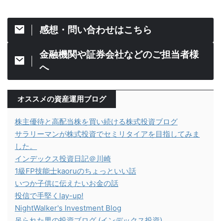
感想・問い合わせはこちら
金融機関や証券会社などのご担当者様
へ
オススメの資産運用ブログ
株主優待と高配当株を買い続ける株式投資ブログ
サラリーマンが株式投資でセミリタイアを目指してみま
した。
インデックス投資日記＠川崎
1級FP技能士kaoruのちょっといい話
いつか子供に伝えたいお金の話
投信で手堅くlay-up!
NightWalker's Investment Blog
吊られた男の投資ブログ (インデックス投資)