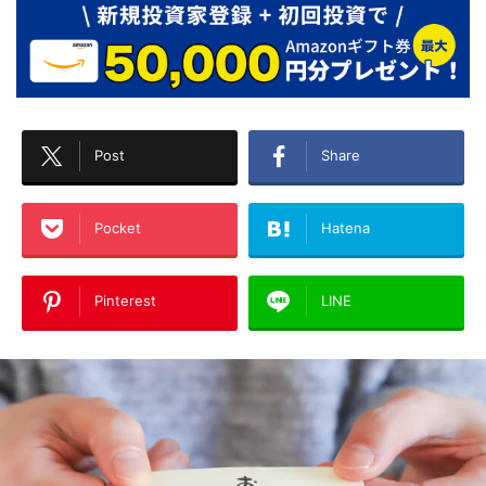
Post
Share
Pocket
Hatena
Pinterest
LINE