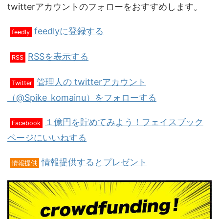
twitterアカウントのフォローをおすすめします。
feedlyに登録する
feedly
RSSを表示する
RSS
管理人の twitterアカウント
Twitter
（@Spike_komainu）をフォローする
１億円を貯めてみよう！フェイスブック
Facebook
ページにいいねする
情報提供するとプレゼント
情報提供