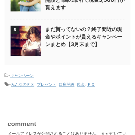
貰えます
まだ貰ってないの？終了間近の現
8
金やポイントが貰えるキャンペー
ンまとめ【3月末まで】
-
キャンペーン
-
みんなのＦＸ
,
プレゼント
,
口座開設
,
現金
,
ＦＸ
comment
メールアドレスが公開されることはありません。
※
が付いてい