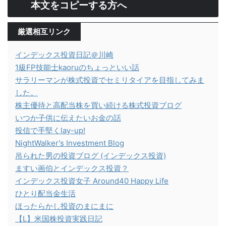
本文をコピーする方へ
厳選相互リンク
インデックス投資日記＠川崎
1級FP技能士kaoruのちょっといい話
サラリーマンが株式投資でセミリタイアを目指してみま
した。
株主優待と高配当株を買い続ける株式投資ブログ
いつか子供に伝えたいお金の話
投信で手堅くlay-up!
NightWalker's Investment Blog
吊られた男の投資ブログ (インデックス投資)
ますい画伯とインデックス投資？
インデックス投資女子 Around40 Happy Life
ひとり配当金生活
ほったらかし投資のまにまに
【L】米国株投資実践日記