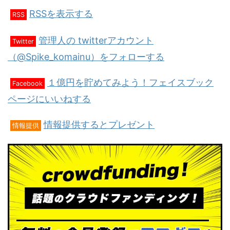
RSSを表示する
RSS
管理人の twitterアカウント
Twitter
（@Spike_komainu）をフォローする
１億円を貯めてみよう！フェイスブック
Facebook
ページにいいねする
情報提供するとプレゼント
情報提供