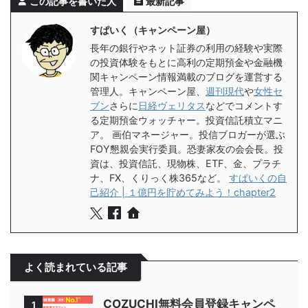
この記事を書いた人
最新記事
すぱいく（キャンペーン屋）
長年の銀行やネット証券の利用の経験や実際
の投資体験をもとに高利の定期預金や金融機
関キャンペーン情報満載のブログを運営する
管理人。キャンペーン屋、
週刊現代
や
女性セ
ブン
さらに
日経ヴェリタス
などでコメントす
る定期預金ウォッチャー。投資信託積立マニ
ア。 画伯マネージャー。投信ブロガーが選ぶ
FOY懇親会実行委員。恐妻家友の会会長。投
資は、投資信託、現物株、ETF、金、プラチ
ナ、FX、くりっく株365など。
すぱいくの自
己紹介 | １億円を貯めてみよう！chapter2
よく読まれている記事
COZUCHI無料会員登録キャンペ
1