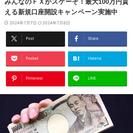
みんなのＦＸがスゲーぞ！最大100万円貰
える新規口座開設キャンペーン実施中
2024年7月7日
2024年7月8日
Post
Share
Pocket
Hatena
Pinterest
LINE