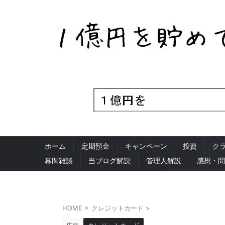
ホーム
定期預金
キャンペーン
投資
ク
幕間雑談
当ブログ解説
管理人解説
感想・問
HOME
>
クレジットカード
>