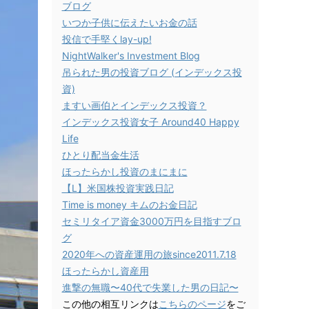
ブログ
いつか子供に伝えたいお金の話
投信で手堅くlay-up!
NightWalker's Investment Blog
吊られた男の投資ブログ (インデックス投
資)
ますい画伯とインデックス投資？
インデックス投資女子 Around40 Happy
Life
ひとり配当金生活
ほったらかし投資のまにまに
【L】米国株投資実践日記
Time is money キムのお金日記
セミリタイア資金3000万円を目指すブロ
グ
2020年への資産運用の旅since2011.7.18
ほったらかし資産用
進撃の無職〜40代で失業した男の日記〜
この他の相互リンクは
こちらのページ
をご