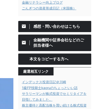
金融リテラシー向上ブログ
ごんぎつの資産形成日記（米国株）
感想・問い合わせはこちら
金融機関や証券会社などのご
担当者様へ
本文をコピーする方へ
厳選相互リンク
インデックス投資日記＠川崎
1級FP技能士kaoruのちょっといい話
サラリーマンが株式投資でセミリタイアを
目指してみました。
株主優待と高配当株を買い続ける株式投資