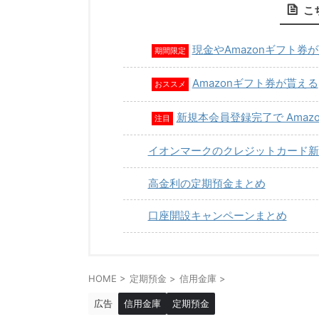
こ
現金やAmazonギフト券
期間限定
Amazonギフト券が貰える
おススメ
新規本会員登録完了で Amaz
注目
イオンマークのクレジットカード新
高金利の定期預金まとめ
口座開設キャンペーンまとめ
HOME
>
定期預金
>
信用金庫
>
広告
信用金庫
定期預金