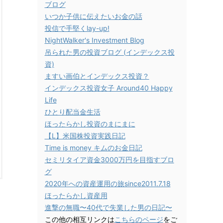
ブログ
いつか子供に伝えたいお金の話
投信で手堅くlay-up!
NightWalker's Investment Blog
吊られた男の投資ブログ (インデックス投
資)
ますい画伯とインデックス投資？
インデックス投資女子 Around40 Happy
Life
ひとり配当金生活
ほったらかし投資のまにまに
【L】米国株投資実践日記
Time is money キムのお金日記
セミリタイア資金3000万円を目指すブロ
グ
2020年への資産運用の旅since2011.7.18
ほったらかし資産用
進撃の無職〜40代で失業した男の日記〜
この他の相互リンクは
こちらのページ
をご