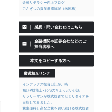
金融リテラシー向上ブログ
ごんぎつの資産形成日記（米国株）
感想・問い合わせはこちら
金融機関や証券会社などのご
担当者様へ
本文をコピーする方へ
厳選相互リンク
インデックス投資日記＠川崎
1級FP技能士kaoruのちょっといい話
サラリーマンが株式投資でセミリタイアを
目指してみました。
株主優待と高配当株を買い続ける株式投資