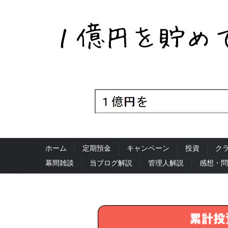
ホーム
定期預金
キャンペーン
投資
ク
幕間雑談
当ブログ解説
管理人解説
感想・問