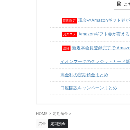
こ
現金やAmazonギフト券
期間限定
Amazonギフト券が貰える
おススメ
新規本会員登録完了で Amaz
注目
イオンマークのクレジットカード新
高金利の定期預金まとめ
口座開設キャンペーンまとめ
HOME
>
定期預金
>
広告
定期預金