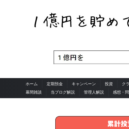
ホーム
定期預金
キャンペーン
投資
ク
幕間雑談
当ブログ解説
管理人解説
感想・問