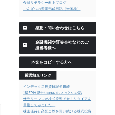
金融リテラシー向上ブログ
ごんぎつの資産形成日記（米国株）
感想・問い合わせはこちら
金融機関や証券会社などのご
担当者様へ
本文をコピーする方へ
厳選相互リンク
インデックス投資日記＠川崎
1級FP技能士kaoruのちょっといい話
サラリーマンが株式投資でセミリタイアを
目指してみました。
株主優待と高配当株を買い続ける株式投資