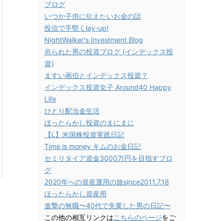
ブログ
いつか子供に伝えたいお金の話
投信で手堅くlay-up!
NightWalker's Investment Blog
吊られた男の投資ブログ (インデックス投
資)
ますい画伯とインデックス投資？
インデックス投資女子 Around40 Happy
Life
ひとり配当金生活
ほったらかし投資のまにまに
【L】米国株投資実践日記
Time is money キムのお金日記
セミリタイア資金3000万円を目指すブロ
グ
2020年への資産運用の旅since2011.7.18
ほったらかし資産用
進撃の無職〜40代で失業した男の日記〜
この他の相互リンクは
こちらのページ
をご