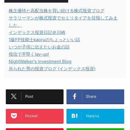
株主優待と高配当株を買い続ける株式投資ブログ
サラリーマンが株式投資でセミリタイアを目指してみま
した。
インデックス投資日記＠川崎
1級FP技能士kaoruのちょっといい話
いつか子供に伝えたいお金の話
投信で手堅くlay-up!
NightWalker's Investment Blog
吊られた男の投資ブログ (インデックス投資)
Post
Share
Pocket
Hatena