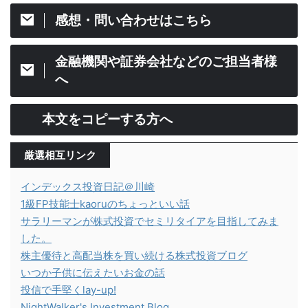
感想・問い合わせはこちら
金融機関や証券会社などのご担当者様
へ
本文をコピーする方へ
厳選相互リンク
インデックス投資日記＠川崎
1級FP技能士kaoruのちょっといい話
サラリーマンが株式投資でセミリタイアを目指してみま
した。
株主優待と高配当株を買い続ける株式投資ブログ
いつか子供に伝えたいお金の話
投信で手堅くlay-up!
NightWalker's Investment Blog