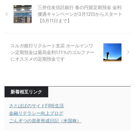
三井住友信託銀行 春の円貨定期預金 金利
優遇キャンペーンが3月12日からスタート
【5月11日まで】
スルガ銀行リクルート支店 ホールインワ
ン定期預金は最高金利1.11％のゴルファー
にオススメの定期預金です
新着相互リンク
さとぱぱのサイドFIRE生活
金融リテラシー向上ブログ
ごんぎつの資産形成日記（米国株）