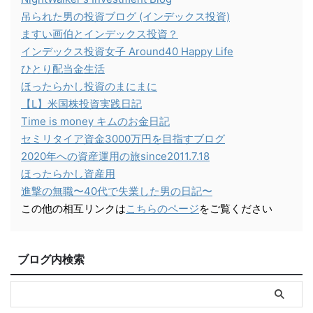
吊られた男の投資ブログ (インデックス投資)
ますい画伯とインデックス投資？
インデックス投資女子 Around40 Happy Life
ひとり配当金生活
ほったらかし投資のまにまに
【L】米国株投資実践日記
Time is money キムのお金日記
セミリタイア資金3000万円を目指すブログ
2020年への資産運用の旅since2011.7.18
ほったらかし資産用
進撃の無職〜40代で失業した男の日記〜
この他の相互リンクは
こちらのページ
をご覧ください
ブログ内検索