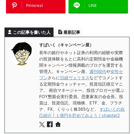
Pinterest
LINE
この記事を書いた人
最新記事
すぱいく（キャンペーン屋）
長年の銀行やネット証券の利用の経験や実際
の投資体験をもとに高利の定期預金や金融機
関キャンペーン情報満載のブログを運営する
管理人。キャンペーン屋、
週刊現代
や
女性セ
ブン
さらに
日経ヴェリタス
などでコメントす
る定期預金ウォッチャー。投資信託積立マニ
ア。 画伯マネージャー。投信ブロガーが選ぶ
FOY懇親会実行委員。恐妻家友の会会長。投
資は、投資信託、現物株、ETF、金、プラチ
ナ、FX、くりっく株365など。
すぱいくの自
己紹介 | １億円を貯めてみよう！chapter2