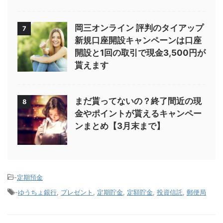
岡三オンライン 評判のタイアップ
7
新規口座開設キャンペーンは口座
開設と1回の取引で現金3,500円が
貰えます
まだ貰ってないの？終了間近の現
8
金やポイントが貰えるキャンペー
ンまとめ【3月末まで】
-
定期預金
-
ゆうちょ銀行
,
プレゼント
,
定期貯金
,
定額貯金
,
投資信託
,
郵便局