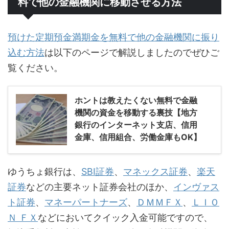
料で他の金融機関に移動させる方法
預けた定期預金満期金を無料で他の金融機関に振り
込む方法
は以下のページで解説しましたのでぜひご
覧ください。
ホントは教えたくない無料で金融
機関の資金を移動する裏技【地方
銀行のインターネット支店、信用
金庫、信用組合、労働金庫もOK】
ゆうちょ銀行は、
SBI証券
、
マネックス証券
、
楽天
証券
などの主要ネット証券会社のほか、
インヴァス
ト証券
、
マネーパートナーズ
、
ＤＭＭＦＸ
、
ＬＩＯ
Ｎ ＦＸ
などにおいてクイック入金可能ですので、