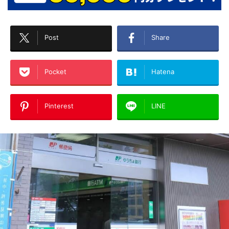
Post
Share
Pocket
Hatena
Pinterest
LINE