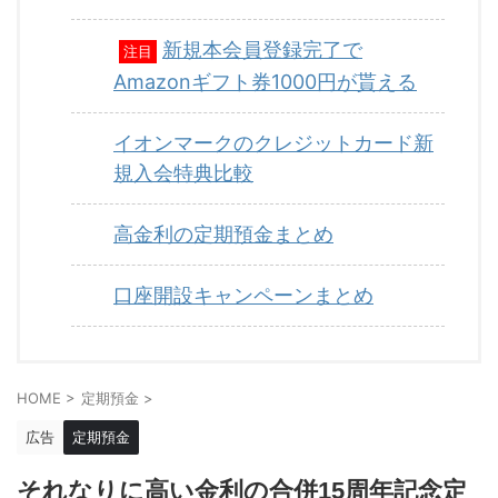
新規本会員登録完了で
注目
Amazonギフト券1000円が貰える
イオンマークのクレジットカード新
規入会特典比較
高金利の定期預金まとめ
口座開設キャンペーンまとめ
HOME
>
定期預金
>
広告
定期預金
それなりに高い金利の合併15周年記念定