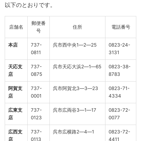
以下のとおりです。
郵便番
店舗名
住所
電話番号
号
本店
737-
呉市西中央1―2―25
0823-24-
0811
3131
天応支
737-
呉市天応大浜2―1―65
0823-38-
店
0875
8783
阿賀支
737-
呉市阿賀北3―3―23
0823-71-
店
0001
4334
広東支
737-
呉市広両谷3―1―17
0823-72-
店
0123
0077
広西支
737-
呉市広横路2―4―1
0823-72-
店
0113
4411