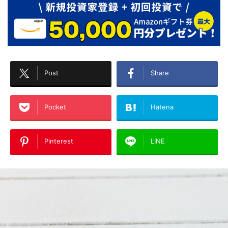
Post
Share
Pocket
Hatena
Pinterest
LINE