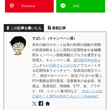
Pinterest
LINE
この記事を書いた人
最新記事
すぱいく（キャンペーン屋）
長年の銀行やネット証券の利用の経験や実際
の投資体験をもとに高利の定期預金や金融機
関キャンペーン情報満載のブログを運営する
管理人。キャンペーン屋、
週刊現代
や
女性セ
ブン
さらに
日経ヴェリタス
などでコメントす
る定期預金ウォッチャー。投資信託積立マニ
ア。 画伯マネージャー。投信ブロガーが選ぶ
FOY懇親会実行委員。恐妻家友の会会長。投
資は、投資信託、現物株、ETF、金、プラチ
ナ、FX、くりっく株365など。
すぱいくの自
己紹介 | １億円を貯めてみよう！chapter2