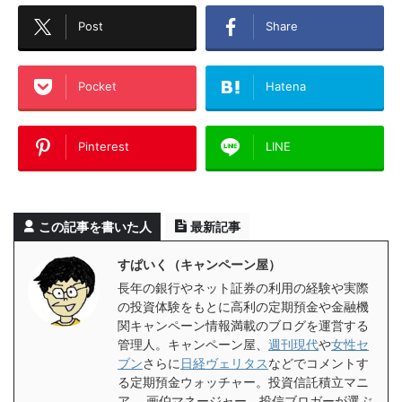
Post
Share
Pocket
Hatena
Pinterest
LINE
この記事を書いた人
最新記事
すぱいく（キャンペーン屋）
長年の銀行やネット証券の利用の経験や実際
の投資体験をもとに高利の定期預金や金融機
関キャンペーン情報満載のブログを運営する
管理人。キャンペーン屋、
週刊現代
や
女性セ
ブン
さらに
日経ヴェリタス
などでコメントす
る定期預金ウォッチャー。投資信託積立マニ
ア。 画伯マネージャー。投信ブロガーが選ぶ