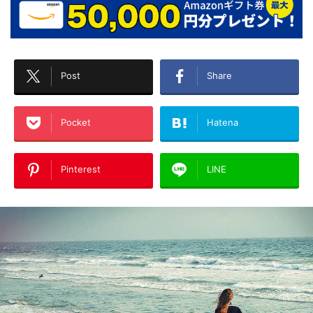
Post
Share
Pocket
Hatena
Pinterest
LINE