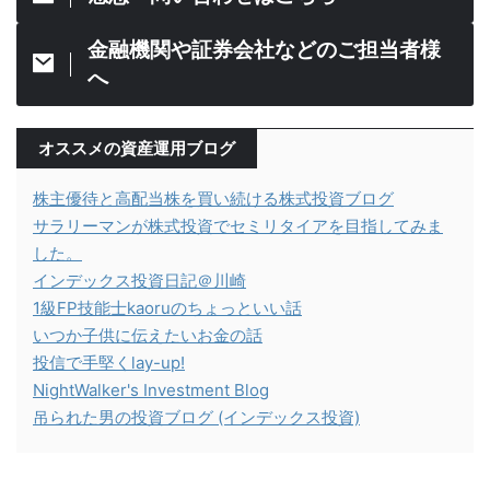
金融機関や証券会社などのご担当者様
へ
オススメの資産運用ブログ
株主優待と高配当株を買い続ける株式投資ブログ
サラリーマンが株式投資でセミリタイアを目指してみま
した。
インデックス投資日記＠川崎
1級FP技能士kaoruのちょっといい話
いつか子供に伝えたいお金の話
投信で手堅くlay-up!
NightWalker's Investment Blog
吊られた男の投資ブログ (インデックス投資)