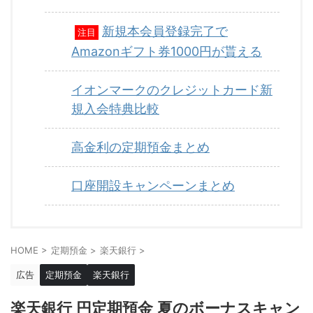
新規本会員登録完了で
注目
Amazonギフト券1000円が貰える
イオンマークのクレジットカード新
規入会特典比較
高金利の定期預金まとめ
口座開設キャンペーンまとめ
HOME
>
定期預金
>
楽天銀行
>
広告
定期預金
楽天銀行
楽天銀行 円定期預金 夏のボーナスキャン