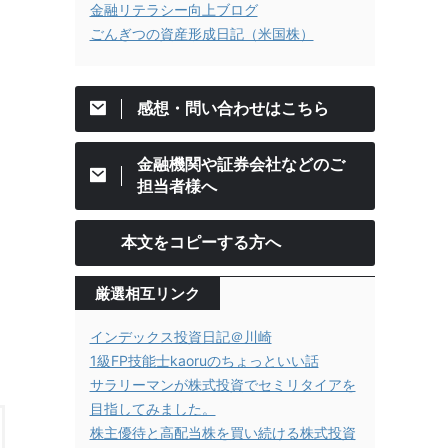
金融リテラシー向上ブログ
ごんぎつの資産形成日記（米国株）
感想・問い合わせはこちら
金融機関や証券会社などのご
担当者様へ
本文をコピーする方へ
厳選相互リンク
インデックス投資日記＠川崎
1級FP技能士kaoruのちょっといい話
サラリーマンが株式投資でセミリタイアを
目指してみました。
株主優待と高配当株を買い続ける株式投資