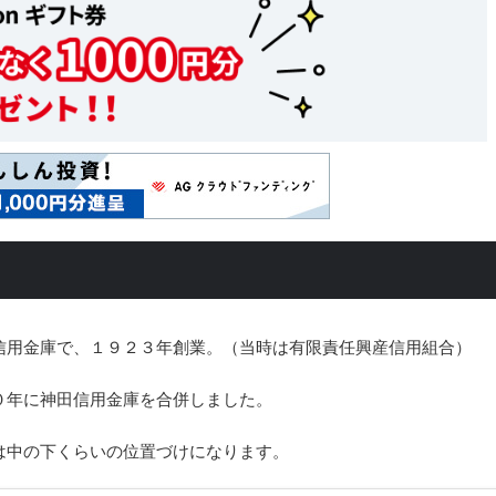
信用金庫で、１９２３年創業。（当時は有限責任興産信用組合）
０年に神田信用金庫を合併しました。
は中の下くらいの位置づけになります。