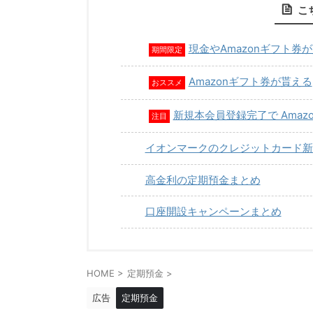
こ
現金やAmazonギフト券
期間限定
Amazonギフト券が貰える
おススメ
新規本会員登録完了で Amaz
注目
イオンマークのクレジットカード新
高金利の定期預金まとめ
口座開設キャンペーンまとめ
HOME
>
定期預金
>
広告
定期預金