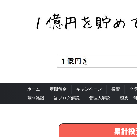
ホーム
定期預金
キャンペーン
投資
ク
幕間雑談
当ブログ解説
管理人解説
感想・問