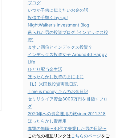
ブログ
いつか子供に伝えたいお金の話
投信で手堅くlay-up!
NightWalker's Investment Blog
吊られた男の投資ブログ (インデックス投
資)
ますい画伯とインデックス投資？
インデックス投資女子 Around40 Happy
Life
ひとり配当金生活
ほったらかし投資のまにまに
【L】米国株投資実践日記
Time is money キムのお金日記
セミリタイア資金3000万円を目指すブロ
グ
2020年への資産運用の旅since2011.7.18
ほったらかし資産用
進撃の無職〜40代で失業した男の日記〜
この他の相互リンクは
こちらのページ
をご