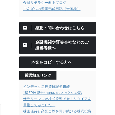
金融リテラシー向上ブログ
ごんぎつの資産形成日記（米国株）
感想・問い合わせはこちら
金融機関や証券会社などのご
担当者様へ
本文をコピーする方へ
厳選相互リンク
インデックス投資日記＠川崎
1級FP技能士kaoruのちょっといい話
サラリーマンが株式投資でセミリタイアを
目指してみました。
株主優待と高配当株を買い続ける株式投資