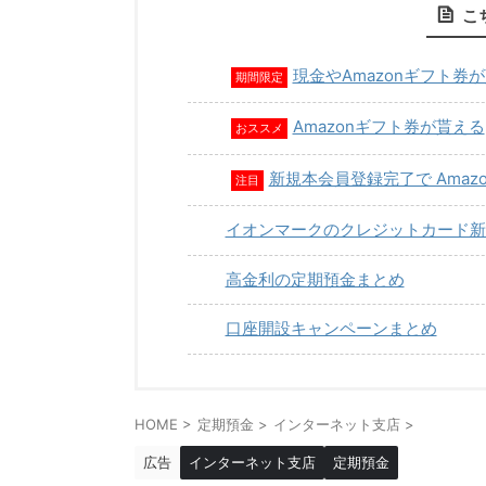
こ
現金やAmazonギフト券
期間限定
Amazonギフト券が貰える
おススメ
新規本会員登録完了で Amaz
注目
イオンマークのクレジットカード新
高金利の定期預金まとめ
口座開設キャンペーンまとめ
HOME
>
定期預金
>
インターネット支店
>
広告
インターネット支店
定期預金