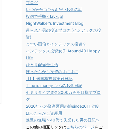
ブログ
いつか子供に伝えたいお金の話
投信で手堅くlay-up!
NightWalker's Investment Blog
吊られた男の投資ブログ (インデックス投
資)
ますい画伯とインデックス投資？
インデックス投資女子 Around40 Happy
Life
ひとり配当金生活
ほったらかし投資のまにまに
【L】米国株投資実践日記
Time is money キムのお金日記
セミリタイア資金3000万円を目指すブロ
グ
2020年への資産運用の旅since2011.7.18
ほったらかし資産用
進撃の無職〜40代で失業した男の日記〜
この他の相互リンクは
こちらのページ
をご