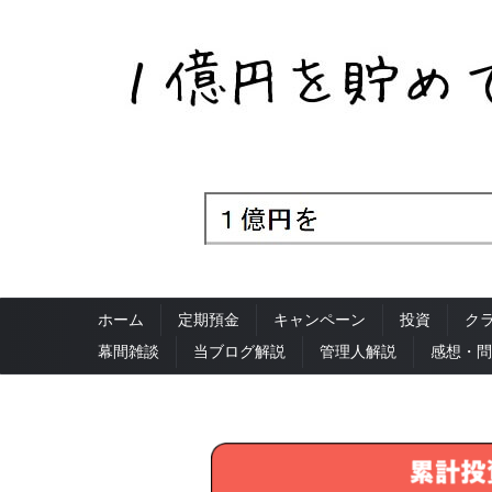
ホーム
定期預金
キャンペーン
投資
ク
幕間雑談
当ブログ解説
管理人解説
感想・問