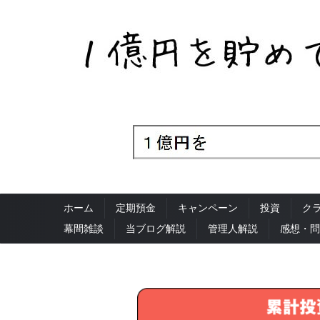
ホーム
定期預金
キャンペーン
投資
ク
幕間雑談
当ブログ解説
管理人解説
感想・問