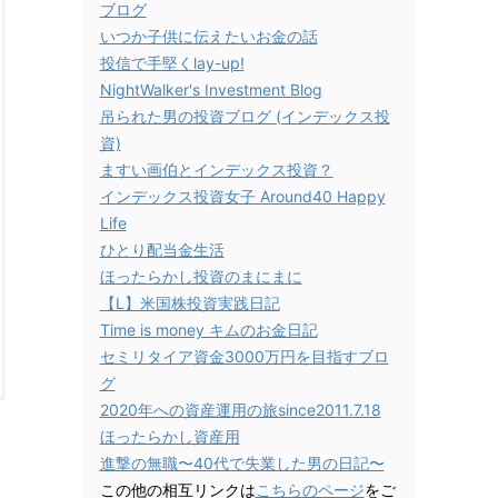
ブログ
いつか子供に伝えたいお金の話
投信で手堅くlay-up!
NightWalker's Investment Blog
吊られた男の投資ブログ (インデックス投
資)
ますい画伯とインデックス投資？
インデックス投資女子 Around40 Happy
Life
ひとり配当金生活
ほったらかし投資のまにまに
【L】米国株投資実践日記
Time is money キムのお金日記
セミリタイア資金3000万円を目指すブロ
グ
2020年への資産運用の旅since2011.7.18
ほったらかし資産用
進撃の無職〜40代で失業した男の日記〜
この他の相互リンクは
こちらのページ
をご