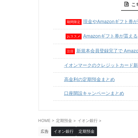
こ
現金やAmazonギフト券
期間限定
Amazonギフト券が貰える
おススメ
新規本会員登録完了で Amaz
注目
イオンマークのクレジットカード新
高金利の定期預金まとめ
口座開設キャンペーンまとめ
HOME
>
定期預金
>
イオン銀行
>
広告
イオン銀行
定期預金