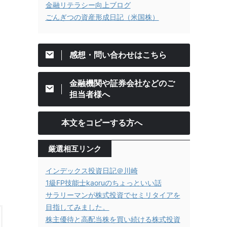
金融リテラシー向上ブログ
ごんぎつの資産形成日記（米国株）
感想・問い合わせはこちら
金融機関や証券会社などのご
担当者様へ
本文をコピーする方へ
厳選相互リンク
インデックス投資日記＠川崎
1級FP技能士kaoruのちょっといい話
サラリーマンが株式投資でセミリタイアを
目指してみました。
株主優待と高配当株を買い続ける株式投資