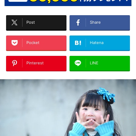
Post
Share
Pocket
Hatena
Pinterest
LINE