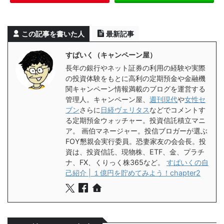
この記事を書いた人
最新記事
すぱいく（キャンペーン屋）
長年の銀行やネット証券の利用の経験や実際
の投資体験をもとに高利の定期預金や金融機
関キャンペーン情報満載のブログを運営する
管理人。キャンペーン屋、
週刊現代
や
女性セ
ブン
さらに
日経ヴェリタス
などでコメントす
る定期預金ウォッチャー。投資信託積立マニ
ア。 画伯マネージャー。投信ブロガーが選ぶ
FOY懇親会実行委員。恐妻家友の会会長。投
資は、投資信託、現物株、ETF、金、プラチ
ナ、FX、くりっく株365など。
すぱいくの自
己紹介 | １億円を貯めてみよう！chapter2