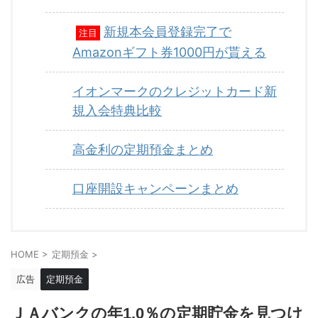
新規本会員登録完了で
注目
Amazonギフト券1000円が貰える
イオンマークのクレジットカード新
規入会特典比較
高金利の定期預金まとめ
口座開設キャンペーンまとめ
HOME
>
定期預金
>
広告
定期預金
ＪＡバンクの年1.0％の定期貯金を見つけ