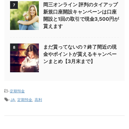
岡三オンライン 評判のタイアップ
7
新規口座開設キャンペーンは口座
開設と1回の取引で現金3,500円が
貰えます
まだ貰ってないの？終了間近の現
8
金やポイントが貰えるキャンペー
ンまとめ【3月末まで】
-
定期預金
-
JA
,
定期預金
,
高利