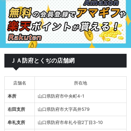
ＪＡ防府とくぢの店舗網
店舗名
所在地
本所
山口県防府市中央町4-1
右田支所
山口県防府市大字高井579
牟礼支所
山口県防府市牟礼今宿2丁目3-10