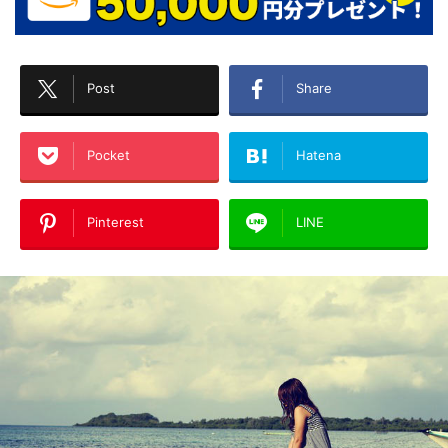
Post
Share
Pocket
Hatena
Pinterest
LINE