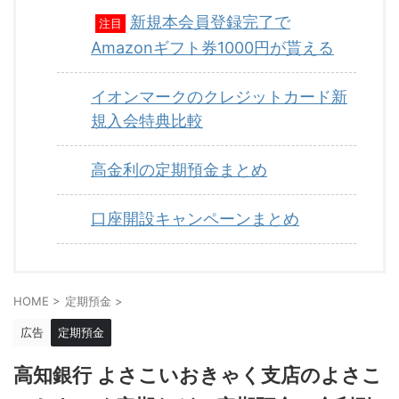
新規本会員登録完了で
注目
Amazonギフト券1000円が貰える
イオンマークのクレジットカード新
規入会特典比較
高金利の定期預金まとめ
口座開設キャンペーンまとめ
HOME
>
定期預金
>
広告
定期預金
高知銀行 よさこいおきゃく支店のよさこ