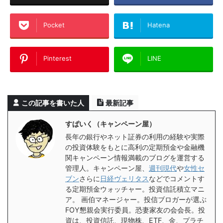
Pocket
Hatena
Pinterest
LINE
この記事を書いた人
最新記事
すぱいく（キャンペーン屋）
長年の銀行やネット証券の利用の経験や実際
の投資体験をもとに高利の定期預金や金融機
関キャンペーン情報満載のブログを運営する
管理人。キャンペーン屋、
週刊現代
や
女性セ
ブン
さらに
日経ヴェリタス
などでコメントす
る定期預金ウォッチャー。投資信託積立マニ
ア。 画伯マネージャー。投信ブロガーが選ぶ
FOY懇親会実行委員。恐妻家友の会会長。投
資は、投資信託、現物株、ETF、金、プラチ