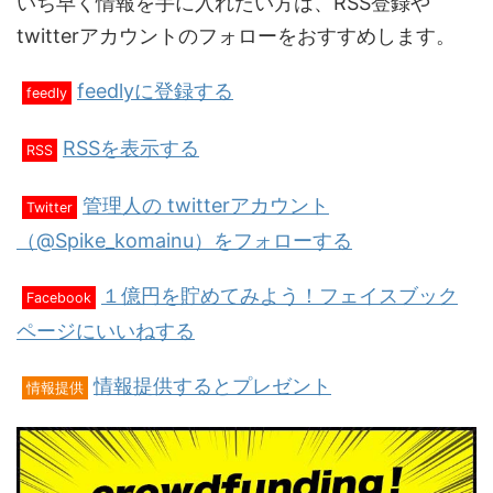
いち早く情報を手に入れたい方は、RSS登録や
twitterアカウントのフォローをおすすめします。
feedlyに登録する
feedly
RSSを表示する
RSS
管理人の twitterアカウント
Twitter
（@Spike_komainu）をフォローする
１億円を貯めてみよう！フェイスブック
Facebook
ページにいいねする
情報提供するとプレゼント
情報提供