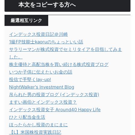
本文をコピーする方へ
厳選相互リンク
インデックス投資日記＠川崎
1級FP技能士kaoruのちょっといい話
サラリーマンが株式投資でセミリタイアを目指してみま
した。
株主優待と高配当株を買い続ける株式投資ブログ
いつか子供に伝えたいお金の話
投信で手堅くlay-up!
NightWalker's Investment Blog
吊られた男の投資ブログ (インデックス投資)
ますい画伯とインデックス投資？
インデックス投資女子 Around40 Happy Life
ひとり配当金生活
ほったらかし投資のまにまに
【L】米国株投資実践日記