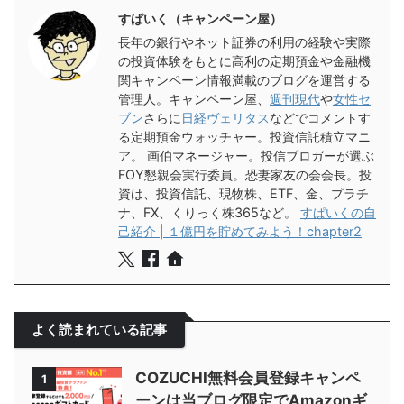
すぱいく（キャンペーン屋）
長年の銀行やネット証券の利用の経験や実際
の投資体験をもとに高利の定期預金や金融機
関キャンペーン情報満載のブログを運営する
管理人。キャンペーン屋、
週刊現代
や
女性セ
ブン
さらに
日経ヴェリタス
などでコメントす
る定期預金ウォッチャー。投資信託積立マニ
ア。 画伯マネージャー。投信ブロガーが選ぶ
FOY懇親会実行委員。恐妻家友の会会長。投
資は、投資信託、現物株、ETF、金、プラチ
ナ、FX、くりっく株365など。
すぱいくの自
己紹介 | １億円を貯めてみよう！chapter2
よく読まれている記事
COZUCHI無料会員登録キャンペ
1
ーンは当ブログ限定でAmazonギ