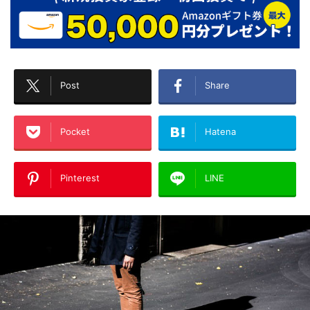
Post
Share
Pocket
Hatena
Pinterest
LINE