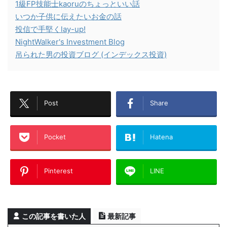
1級FP技能士kaoruのちょっといい話
いつか子供に伝えたいお金の話
投信で手堅くlay-up!
NightWalker's Investment Blog
吊られた男の投資ブログ (インデックス投資)
Post
Share
Pocket
Hatena
Pinterest
LINE
この記事を書いた人
最新記事