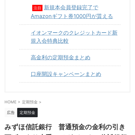
新規本会員登録完了で
注目
Amazonギフト券1000円が貰える
イオンマークのクレジットカード新
規入会特典比較
高金利の定期預金まとめ
口座開設キャンペーンまとめ
HOME
>
定期預金
>
広告
定期預金
みずほ信託銀行 普通預金の金利の引き