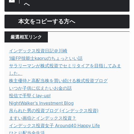
へ
本文をコピーする方へ
厳選相互リンク
インデックス投資日記＠川崎
1級FP技能士kaoruのちょっといい話
サラリーマンが株式投資でセミリタイアを目指してみま
した。
株主優待と高配当株を買い続ける株式投資ブログ
いつか子供に伝えたいお金の話
投信で手堅くlay-up!
NightWalker's Investment Blog
吊られた男の投資ブログ (インデックス投資)
ますい画伯とインデックス投資？
インデックス投資女子 Around40 Happy Life
ひとり配当金生活