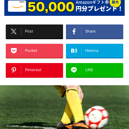
Post
Share
Pocket
Hatena
Pinterest
LINE