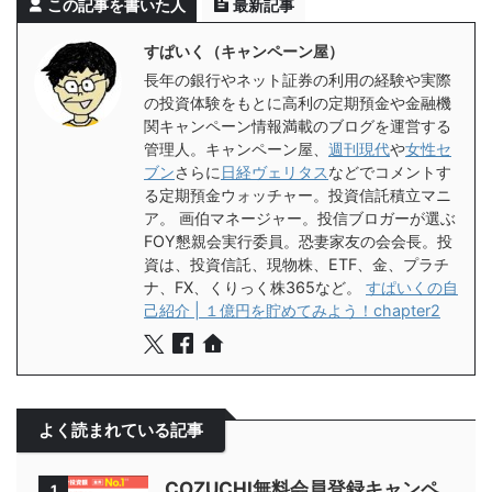
この記事を書いた人
最新記事
すぱいく（キャンペーン屋）
長年の銀行やネット証券の利用の経験や実際
の投資体験をもとに高利の定期預金や金融機
関キャンペーン情報満載のブログを運営する
管理人。キャンペーン屋、
週刊現代
や
女性セ
ブン
さらに
日経ヴェリタス
などでコメントす
る定期預金ウォッチャー。投資信託積立マニ
ア。 画伯マネージャー。投信ブロガーが選ぶ
FOY懇親会実行委員。恐妻家友の会会長。投
資は、投資信託、現物株、ETF、金、プラチ
ナ、FX、くりっく株365など。
すぱいくの自
己紹介 | １億円を貯めてみよう！chapter2
よく読まれている記事
COZUCHI無料会員登録キャンペ
1