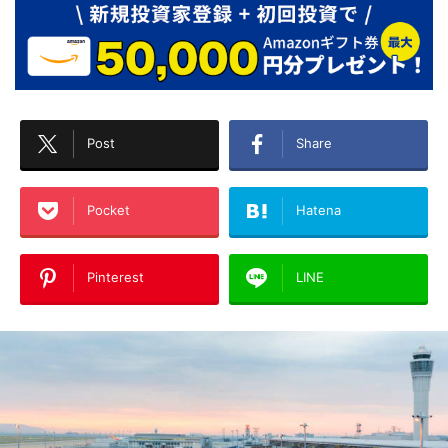
Post
Share
Pocket
Hatena
Pinterest
LINE