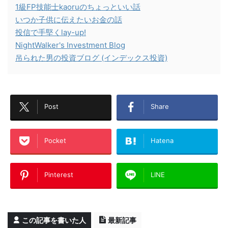
1級FP技能士kaoruのちょっといい話
いつか子供に伝えたいお金の話
投信で手堅くlay-up!
NightWalker's Investment Blog
吊られた男の投資ブログ (インデックス投資)
Post
Share
Pocket
Hatena
Pinterest
LINE
この記事を書いた人
最新記事