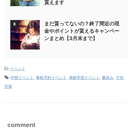
貰えます
まだ貰ってないの？終了間近の現
8
金やポイントが貰えるキャンペー
ンまとめ【3月末まで】
-
イベント
-
中部イベント
,
事前予約イベント
,
体験学習イベント
,
夏休み
,
子供
,
空港
comment