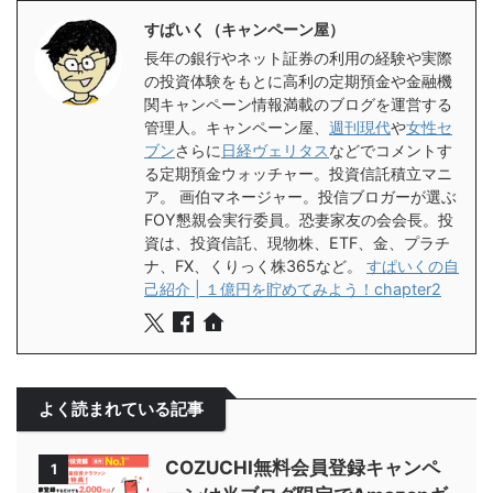
すぱいく（キャンペーン屋）
長年の銀行やネット証券の利用の経験や実際
の投資体験をもとに高利の定期預金や金融機
関キャンペーン情報満載のブログを運営する
管理人。キャンペーン屋、
週刊現代
や
女性セ
ブン
さらに
日経ヴェリタス
などでコメントす
る定期預金ウォッチャー。投資信託積立マニ
ア。 画伯マネージャー。投信ブロガーが選ぶ
FOY懇親会実行委員。恐妻家友の会会長。投
資は、投資信託、現物株、ETF、金、プラチ
ナ、FX、くりっく株365など。
すぱいくの自
己紹介 | １億円を貯めてみよう！chapter2
よく読まれている記事
COZUCHI無料会員登録キャンペ
1