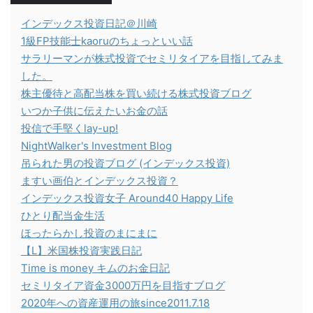
インデックス投資日記＠川崎
1級FP技能士kaoruのちょっといい話
サラリーマンが株式投資でセミリタイアを目指してみま
した。
株主優待と高配当株を買い続ける株式投資ブログ
いつか子供に伝えたいお金の話
投信で手堅くlay-up!
NightWalker's Investment Blog
吊られた男の投資ブログ (インデックス投資)
ますい画伯とインデックス投資？
インデックス投資女子 Around40 Happy Life
ひとり配当金生活
ほったらかし投資のまにまに
【L】米国株投資実践日記
Time is money キムのお金日記
セミリタイア資金3000万円を目指すブログ
2020年への資産運用の旅since2011.7.18