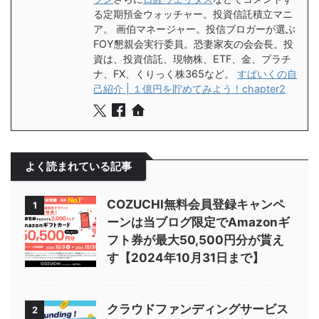
る定期預金ウォッチャー。投資信託積立マニ
ア。 画伯マネージャー。投信ブロガーが選ぶ
FOY懇親会実行委員。恐妻家友の会会長。投
資は、投資信託、現物株、ETF、金、プラチ
ナ、FX、くりっく株365など。
すぱいくの自
己紹介 | １億円を貯めてみよう！chapter2
よく読まれている記事
COZUCHI無料会員登録キャンペ
1
ーンは当ブログ限定でAmazonギ
フト券が最大50,500円分が貰え
す【2024年10月31日まで】
クラウドファンディングサービス
2