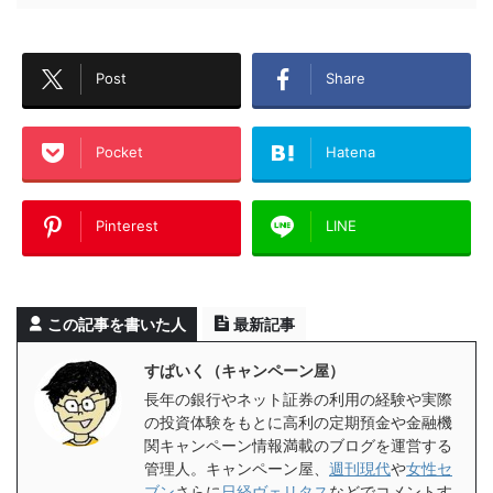
Post
Share
Pocket
Hatena
Pinterest
LINE
この記事を書いた人
最新記事
すぱいく（キャンペーン屋）
長年の銀行やネット証券の利用の経験や実際
の投資体験をもとに高利の定期預金や金融機
関キャンペーン情報満載のブログを運営する
管理人。キャンペーン屋、
週刊現代
や
女性セ
ブン
さらに
日経ヴェリタス
などでコメントす