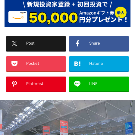
Post
Share
Pocket
Hatena
Pinterest
LINE