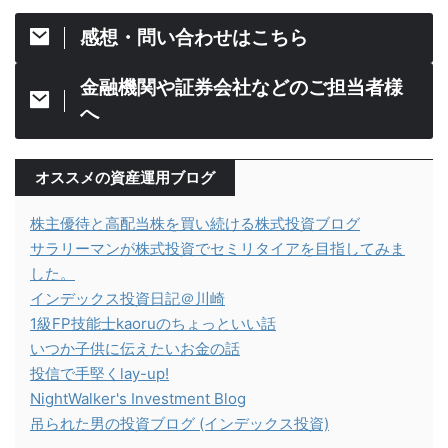
感想・問い合わせはこちら
金融機関や証券会社などのご担当者様
へ
オススメの資産運用ブログ
株主優待と高配当株を買い続ける株式投資ブログ
サラリーマンが株式投資でセミリタイアを目指してみま
した。
インデックス投資日記＠川崎
1級FP技能士kaoruのちょっといい話
いつか子供に伝えたいお金の話
投信で手堅くlay-up!
NightWalker's Investment Blog
吊られた男の投資ブログ (インデックス投資)