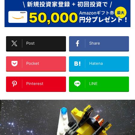
Post
Share
Pocket
Hatena
Pinterest
LINE