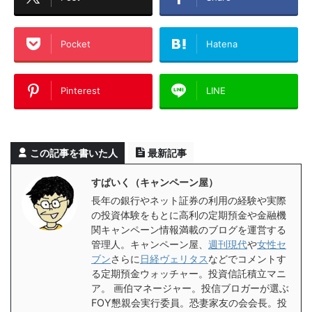
Pocket
Hatena
Pinterest
LINE
この記事を書いた人
最新記事
すぱいく（キャンペーン屋）
長年の銀行やネット証券の利用の経験や実際
の投資体験をもとに高利の定期預金や金融機
関キャンペーン情報満載のブログを運営する
管理人。キャンペーン屋、
週刊現代
や
女性セ
ブン
さらに
日経ヴェリタス
などでコメントす
る定期預金ウォッチャー。投資信託積立マニ
ア。 画伯マネージャー。投信ブロガーが選ぶ
FOY懇親会実行委員。恐妻家友の会会長。投