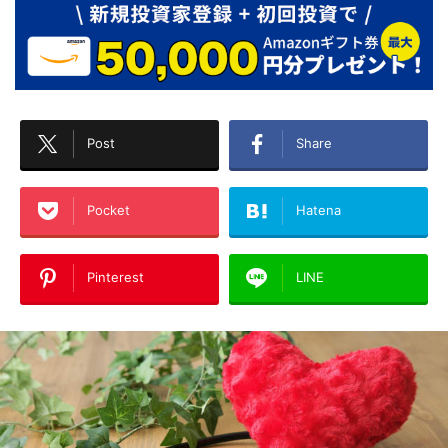
Post
Share
Pocket
Hatena
Pinterest
LINE