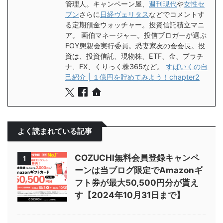
管理人。キャンペーン屋、
週刊現代
や
女性セ
ブン
さらに
日経ヴェリタス
などでコメントす
る定期預金ウォッチャー。投資信託積立マニ
ア。 画伯マネージャー。投信ブロガーが選ぶ
FOY懇親会実行委員。恐妻家友の会会長。投
資は、投資信託、現物株、ETF、金、プラチ
ナ、FX、くりっく株365など。
すぱいくの自
己紹介 | １億円を貯めてみよう！chapter2
よく読まれている記事
COZUCHI無料会員登録キャンペ
1
ーンは当ブログ限定でAmazonギ
フト券が最大50,500円分が貰え
す【2024年10月31日まで】