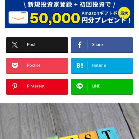
Post
Share
Pocket
Hatena
Pinterest
LINE