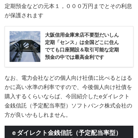
定期預金などの元本１，０００万円までとその利息
が保護されます
大阪信用金庫来店不要型だいしん
定期「センス」は全国どこに住ん
でても口座開設＆取引可能な定期
預金の中では最高金利です
なお、電力会社などの個人向け社債に比べるとはる
かに高い水準の利率ですので、今後個人向け社債を
購入するくらいならば、今回紹介したeダイレクト
金銭信託（予定配当率型）ソフトバンク株式会社の
方が良いかもしれません。
ｅダイレクト金銭信託（予定配当率型）