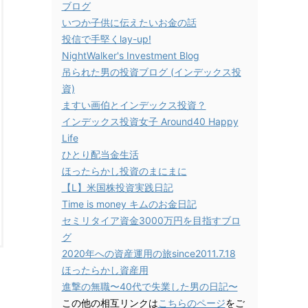
ブログ
いつか子供に伝えたいお金の話
投信で手堅くlay-up!
NightWalker's Investment Blog
吊られた男の投資ブログ (インデックス投
資)
ますい画伯とインデックス投資？
インデックス投資女子 Around40 Happy
Life
ひとり配当金生活
ほったらかし投資のまにまに
【L】米国株投資実践日記
Time is money キムのお金日記
セミリタイア資金3000万円を目指すブロ
グ
2020年への資産運用の旅since2011.7.18
ほったらかし資産用
進撃の無職〜40代で失業した男の日記〜
この他の相互リンクは
こちらのページ
をご