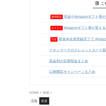
こ
現金やAmazonギフト券
期間限定
Amazonギフト券が貰える
おススメ
新規本会員登録完了で Amaz
注目
イオンマークのクレジットカード新
高金利の定期預金まとめ
口座開設キャンペーンまとめ
HOME
>
投資
>
広告
投資