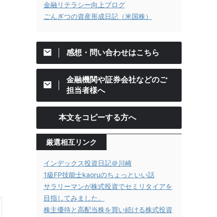
金融リテラシー向上ブログ
ごんぎつの資産形成日記（米国株）
感想・問い合わせはこちら
金融機関や証券会社などのご
担当者様へ
本文をコピーする方へ
厳選相互リンク
インデックス投資日記＠川崎
1級FP技能士kaoruのちょっといい話
サラリーマンが株式投資でセミリタイアを
目指してみました。
株主優待と高配当株を買い続ける株式投資