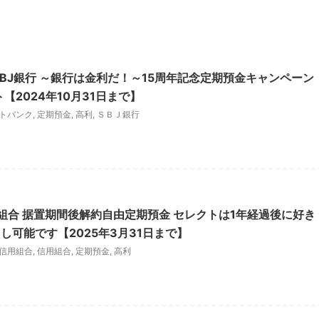
SBJ銀行 ～銀行は金利だ！～15周年記念定期預金キャンペーン
【2024年10月31日まで】
トバンク
,
定期預金
,
高利
,
ＳＢＪ銀行
用組合 据置期間後解約自由定期預金 セレクトは1年経過後に好き
し可能です【2025年3月31日まで】
信用組合
,
信用組合
,
定期預金
,
高利