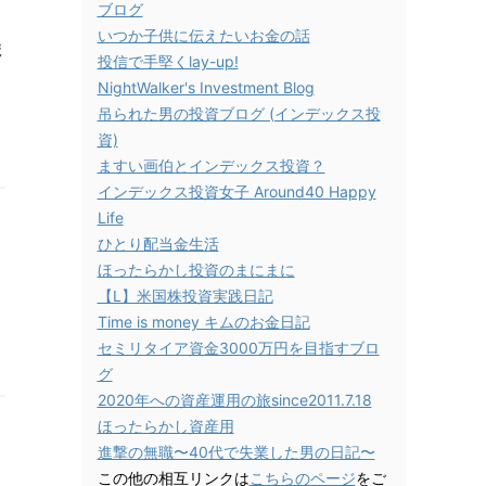
ブログ
いつか子供に伝えたいお金の話
ま
投信で手堅くlay-up!
NightWalker's Investment Blog
吊られた男の投資ブログ (インデックス投
資)
ますい画伯とインデックス投資？
インデックス投資女子 Around40 Happy
Life
ひとり配当金生活
ほったらかし投資のまにまに
【L】米国株投資実践日記
Time is money キムのお金日記
セミリタイア資金3000万円を目指すブロ
グ
2020年への資産運用の旅since2011.7.18
ほったらかし資産用
進撃の無職〜40代で失業した男の日記〜
この他の相互リンクは
こちらのページ
をご