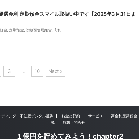
優遇金利 定期預金スマイル取扱い中です【2025年3月31日ま
組合
,
定期預金
,
朝銀西信用組合
,
高利
3
…
10
Next »
ンディング・不動産デジタル証券
お金と節約
サービス
高金利定期預金
説
感想・問合せ
１億円を貯めてみよう！chapter2