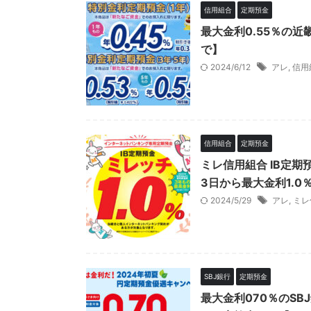
信用組合
定期預金
最大金利0.55％の近
で】
2024/6/12
アレ
,
信用
信用組合
定期預金
ミレ信用組合 IB定
3日から最大金利1.
2024/5/29
アレ
,
ミレ
SBJ銀行
定期預金
最大金利070％のSB