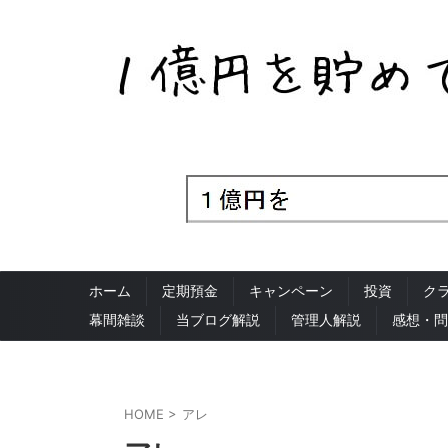
ホーム
定期預金
キャンペーン
投資
ク
幕間雑談
当ブログ解説
管理人解説
感想・問
HOME
>
アレ