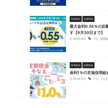
信用組合
定期預金
最大金利0.55％の
す【9月30日まで】
2024/5/3
アレ
,
信用
信用組合
定期預金
金利1％の京滋信用組合
2024/5/3
アレ
,
ミレ