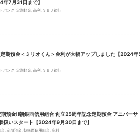
4年7月31日まで】
トバンク
,
定期預金
,
高利
,
ＳＢＪ銀行
上限定期預金＜ミリオくん＞金利が大幅アップしました【2024年
トバンク
,
定期預金
,
高利
,
ＳＢＪ銀行
定期預金‼朝銀西信用組合 創立25周年記念定期預金 アニバーサ
取扱いスタート【2024年9月30日まで】
組合
,
定期預金
,
朝銀西信用組合
,
高利