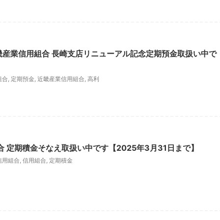
近畿産業信用組合 長崎支店リニューアル記念定期預金取扱い中で
組合
,
定期預金
,
近畿産業信用組合
,
高利
 定期積金そなえ取扱い中です【2025年3月31日まで】
信用組合
,
信用組合
,
定期積金