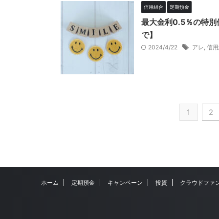
信用組合
定期預金
最大金利0.5％の特別
で】
2024/4/22
アレ
,
信用
1
2
ホーム
定期預金
キャンペーン
投資
クラウドファ