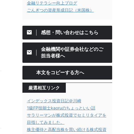
金融リテラシー向上ブログ
ごんぎつの資産形成日記（米国株）
感想・問い合わせはこちら
金融機関や証券会社などのご
担当者様へ
本文をコピーする方へ
厳選相互リンク
インデックス投資日記＠川崎
1級FP技能士kaoruのちょっといい話
サラリーマンが株式投資でセミリタイアを
目指してみました。
株主優待と高配当株を買い続ける株式投資