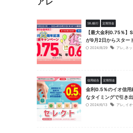
アレ
SBJ銀行
定期預金
【最大金利0.75％】
が9月2日からスタート
2024/8/29
アレ
,
ネッ
信用組合
定期預金
金利0.5％のイオ信
なタイミングで引き出
2024/6/13
アレ
,
イオ