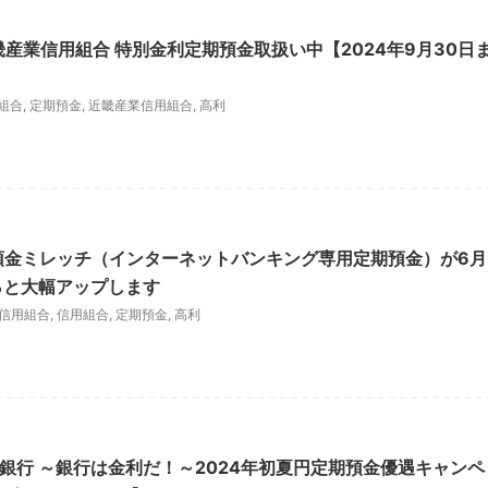
畿産業信用組合 特別金利定期預金取扱い中【2024年9月30日
組合
,
定期預金
,
近畿産業信用組合
,
高利
期預金ミレッチ（インターネットバンキング専用定期預金）が6月
0％と大幅アップします
信用組合
,
信用組合
,
定期預金
,
高利
J銀行 ～銀行は金利だ！～2024年初夏円定期預金優遇キャンペ