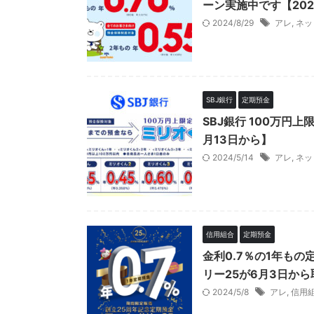
ーン実施中です【202
2024/8/29
アレ
,
ネッ
SBJ銀行
定期預金
SBJ銀行 100万円
月13日から】
2024/5/14
アレ
,
ネッ
信用組合
定期預金
金利0.7％の1年もの
リー25が6月3日から
2024/5/8
アレ
,
信用