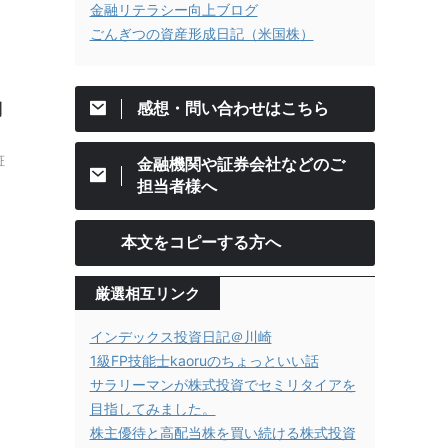
金融リテラシー向上ブログ
ごんぎつの資産形成日記（米国株）
感想・問い合わせはこちら
利
証
金融機関や証券会社などのご
担当者様へ
本文をコピーする方へ
厳選相互リンク
インデックス投資日記＠川崎
1級FP技能士kaoruのちょっといい話
サラリーマンが株式投資でセミリタイアを
目指してみました。
株主優待と高配当株を買い続ける株式投資