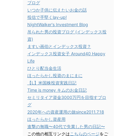
ブログ
いつか子供に伝えたいお金の話
投信で手堅くlay-up!
NightWalker's Investment Blog
吊られた男の投資ブログ (インデックス投
資)
ますい画伯とインデックス投資？
インデックス投資女子 Around40 Happy
Life
ひとり配当金生活
ほったらかし投資のまにまに
【L】米国株投資実践日記
Time is money キムのお金日記
セミリタイア資金3000万円を目指すブロ
グ
2020年への資産運用の旅since2011.7.18
ほったらかし資産用
進撃の無職〜40代で失業した男の日記〜
この他の相互リンクは
こちらのページ
をご