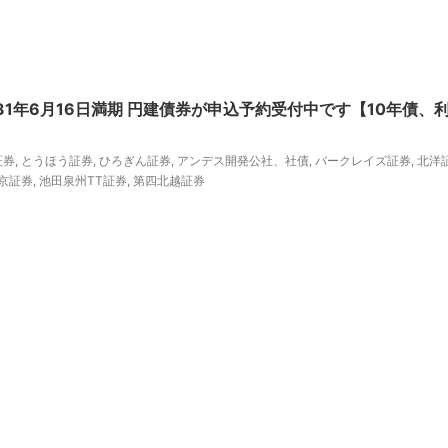
31年6月16日満期 円建債券が申込予約受付中です【10年債、
証券
,
とうほう証券
,
ひろぎん証券
,
アンデス開発公社、社債
,
バークレイズ証券
,
北洋
京証券
,
池田泉州TT証券
,
第四北越証券