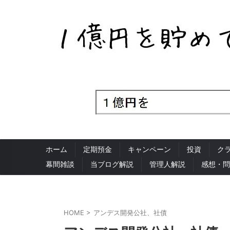
ホーム
定期預金
キャンペーン
投資
ク
幕間雑談
当ブログ解説
管理人解説
感想・問
HOME
>
アンデス開発公社、社債