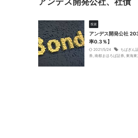
アンデス開発公社、社債
投資
アンデス開発公社 20
率0.3％】
2021/5/24
ちばぎん
券
,
南都まほろば証券
,
東海東