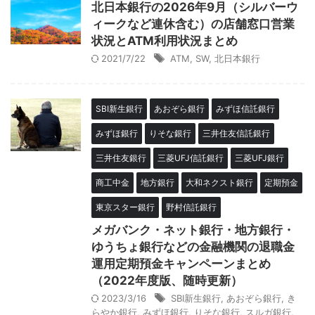
北日本銀行の2026年9月（シルバーウ
ィークなど連休含む）の店舗窓口営業
状況とATM利用状況まとめ
2021/7/22
ATM
,
SW
,
北日本銀行
SBI新生銀行
あおぞら銀行
みずほ信託銀行
みずほ銀行
りそな銀行
三井住友信託銀行
三井住友銀行
三菱UFJ信託銀行
三菱UFJ銀行
商工中金
地方銀行
大和ネクスト銀行
定期預金
東京スター銀行
野村信託銀行
メガバンク・ネット銀行・地方銀行・
ゆうちょ銀行などの金融機関の退職金
運用定期預金キャンペーンまとめ
（2022年度版、随時更新）
2023/3/16
SBI新生銀行
,
あおぞら銀行
,
き
らやか銀行
,
みずほ銀行
,
りそな銀行
,
スルガ銀行
,