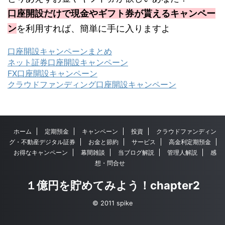
口座開設だけで現金やギフト券が貰えるキャンペー
ン
を利用すれば、簡単に手に入りますよ
口座開設キャンペーンまとめ
ネット証券口座開設キャンペーン
FX口座開設キャンペーン
クラウドファンディング口座開設キャンペーン
ホーム
定期預金
キャンペーン
投資
クラウドファンディン
グ・不動産デジタル証券
お金と節約
サービス
高金利定期預金
お得なキャンペーン
幕間雑談
当ブログ解説
管理人解説
感
想・問合せ
１億円を貯めてみよう！chapter2
© 2011 spike