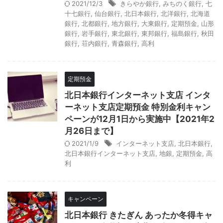
2021/12/3
きらやか銀行
,
みちのく銀行
,
七
十七銀行
,
仙台銀行
,
北日本銀行
,
北洋銀行
,
北海道
銀行
,
北都銀行
,
地方銀行
,
大東銀行
,
定期預金
,
山形
銀行
,
岩手銀行
,
東北銀行
,
東邦銀行
,
福島銀行
,
秋田
銀行
,
荘内銀行
,
青森銀行
,
高利
定期預金
北日本銀行インターネット支店 インタ
ーネット支店定期預金 特別金利キャン
ペーンが12月1日から実施中【2021年2
月26日まで】
2021/1/9
インターネット支店
,
北日本銀行
,
北日本銀行インターネット支店
,
地銀
,
定期預金
,
高
利
キャンペーン
北日本銀行 きたぎん あったか冬得キャ