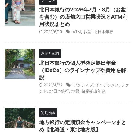
北日本銀行の2026年7月・8月（お盆
を含む）の店舗窓口営業状況とATM利
用状況まとめ
2021/6/10
ATM
,
お盆
,
北日本銀行
お金と節約
北日本銀行の個人型確定拠出年金
（iDeCo）のラインナップや費用を解
説
2021/4/22
アクティブ
,
インデックス
,
ファ
ンド
,
北日本銀行
,
地銀
,
確定拠出年金
定期預金
地方銀行の定期預金キャンペーンまと
め【北海道・東北地方版】