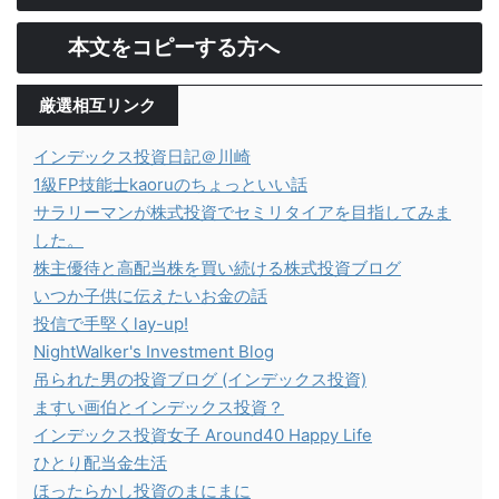
本文をコピーする方へ
厳選相互リンク
インデックス投資日記＠川崎
1級FP技能士kaoruのちょっといい話
サラリーマンが株式投資でセミリタイアを目指してみま
した。
株主優待と高配当株を買い続ける株式投資ブログ
いつか子供に伝えたいお金の話
投信で手堅くlay-up!
NightWalker's Investment Blog
吊られた男の投資ブログ (インデックス投資)
ますい画伯とインデックス投資？
インデックス投資女子 Around40 Happy Life
ひとり配当金生活
ほったらかし投資のまにまに