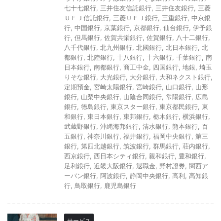
七十七銀行
,
三井住友信託銀行
,
三井住友銀行
,
三菱
ＵＦＪ信託銀行
,
三菱ＵＦＪ銀行
,
三重銀行
,
中京銀
行
,
中国銀行
,
京葉銀行
,
京都銀行
,
仙台銀行
,
伊予銀
行
,
但馬銀行
,
佐賀共栄銀行
,
佐賀銀行
,
八十二銀行
,
八千代銀行
,
北九州銀行
,
北國銀行
,
北日本銀行
,
北
都銀行
,
北陸銀行
,
十八銀行
,
十六銀行
,
千葉銀行
,
南
日本銀行
,
南都銀行
,
商工中金
,
四国銀行
,
地銀
,
埼玉
りそな銀行
,
大光銀行
,
大分銀行
,
大和ネクスト銀行
,
定期預金
,
宮崎太陽銀行
,
宮崎銀行
,
山口銀行
,
山形
銀行
,
山梨中央銀行
,
山陰合同銀行
,
常陽銀行
,
広島
銀行
,
徳島銀行
,
東京スター銀行
,
東京都民銀行
,
東
和銀行
,
東日本銀行
,
東邦銀行
,
栃木銀行
,
横浜銀行
,
武蔵野銀行
,
沖縄海邦銀行
,
清水銀行
,
熊本銀行
,
百
五銀行
,
神奈川銀行
,
福井銀行
,
福岡中央銀行
,
第三
銀行
,
第四北越銀行
,
筑波銀行
,
群馬銀行
,
荘内銀行
,
西京銀行
,
西日本シティ銀行
,
親和銀行
,
豊和銀行
,
足利銀行
,
近畿大阪銀行
,
退職金
,
野村證券
,
関西ア
ーバン銀行
,
阿波銀行
,
静岡中央銀行
,
高利
,
高知銀
行
,
鳥取銀行
,
鹿児島銀行
サービス