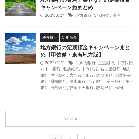
地方銀行の金利上乗せなどの定期預金
キャンペーン総まとめ
2021/6/24
地方銀行
,
定期預金
,
高利
地方銀行
定期預金
地方銀行の定期預金キャンペーンまと
め【甲信越・東海地方版】
2022/12/2
スルガ銀行
,
三重銀行
,
中京銀行
,
八十二銀行
,
北越銀行
,
十六銀行
,
名古屋銀行
,
地方
銀行
,
大光銀行
,
大垣共立銀行
,
定期預金
,
山梨中央
銀行
,
愛知銀行
,
清水銀行
,
百五銀行
,
第三銀行
,
第四
銀行
,
長野銀行
,
静岡中央銀行
,
静岡銀行
,
高利
Next »