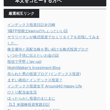
本文をコピーする方へ
厳選相互リンク
インデックス投資日記＠川崎
1級FP技能士kaoruのちょっといい話
サラリーマンが株式投資でセミリタイアを目指してみま
した。
株主優待と高配当株を買い続ける株式投資ブログ
いつか子供に伝えたいお金の話
投信で手堅くlay-up!
NightWalker's Investment Blog
吊られた男の投資ブログ (インデックス投資)
ますい画伯とインデックス投資？
インデックス投資女子 Around40 Happy Life
ひとり配当金生活
ほったらかし投資のまにまに
【L】米国株投資実践日記