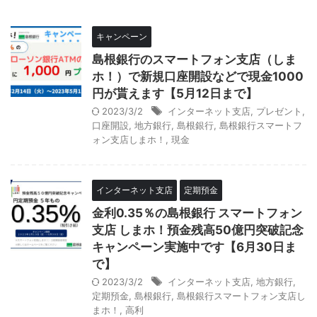
キャンペーン
島根銀行のスマートフォン支店（しま
ホ！）で新規口座開設などで現金1000
円が貰えます【5月12日まで】
2023/3/2
インターネット支店
,
プレゼント
,
口座開設
,
地方銀行
,
島根銀行
,
島根銀行スマートフ
ォン支店しまホ！
,
現金
インターネット支店
定期預金
金利0.35％の島根銀行 スマートフォン
支店 しまホ！預金残高50億円突破記念
キャンペーン実施中です【6月30日ま
で】
2023/3/2
インターネット支店
,
地方銀行
,
定期預金
,
島根銀行
,
島根銀行スマートフォン支店し
まホ！
,
高利