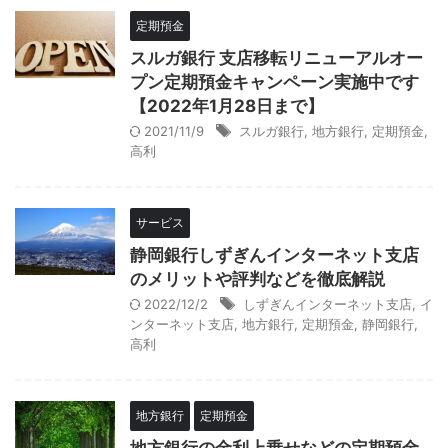
定期預金
スルガ銀行 支店移転リニューアルオー
プン定期預金キャンペーン実施中です
【2022年1月28日まで】
2021/11/9
スルガ銀行
,
地方銀行
,
定期預金
,
高利
サービス
静岡銀行しずぎんインターネット支店
のメリットや評判などを徹底解説
2022/12/2
しずぎんインターネット支店
,
イ
ンターネット支店
,
地方銀行
,
定期預金
,
静岡銀行
,
高利
地方銀行
定期預金