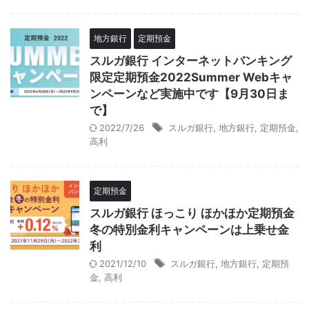
地方銀行
定期預金
スルガ銀行 インターネットバンキング
限定定期預金2022Summer Webキャ
ンペーンなど実施中です【9月30日ま
で】
2022/7/26
スルガ銀行
,
地方銀行
,
定期預金
,
高利
定期預金
スルガ銀行 ほっこり ほかほか定期預金
冬の特別金利キャンペーンは上乗せ金
利
2021/12/10
スルガ銀行
,
地方銀行
,
定期預
金
,
高利