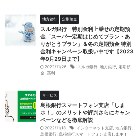
地方銀行
定期預金
スルガ銀行 特別金利上乗せの定期預
金「スーパー定期はじめてプラン・あ
りがとうプラン」＆冬の定期預金 特別
金利キャンペーン取扱い中です【2023
年9月29日まで】
2022/11/26
スルガ銀行
,
地方銀行
,
定期預
金
,
高利
サービス
島根銀行スマートフォン支店「しま
ホ！」のメリットや評判さらにキャン
ペーンなどを徹底解説
2022/11/18
インターネット支店
,
地方銀行
,
島根銀行
,
島根銀行スマートフォン支店しまホ！