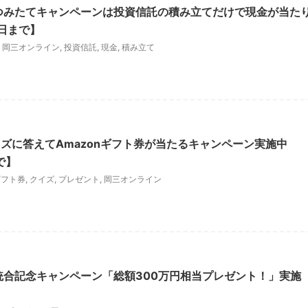
つみたてキャンペーンは投資信託の積み立てだけで現金が当た
0日まで】
,
岡三オンライン
,
投資信託
,
現金
,
積み立て
ズに答えてAmazonギフト券が当たるキャンペーン実施中
で】
ギフト券
,
クイズ
,
プレゼント
,
岡三オンライン
統合記念キャンペーン「総額300万円相当プレゼント！」実施