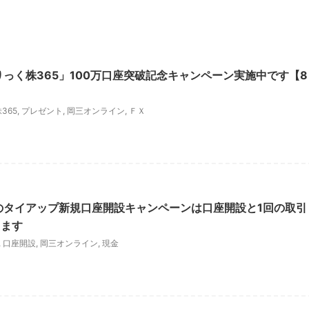
りっく株365」100万口座突破記念キャンペーン実施中です【8
365
,
プレゼント
,
岡三オンライン
,
ＦＸ
のタイアップ新規口座開設キャンペーンは口座開設と1回の取引
えます
,
口座開設
,
岡三オンライン
,
現金