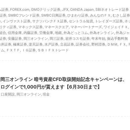
ム証券
,
FOREX.com
,
GMOクリック証券
,
JFX
,
OANDA Japan
,
SBIネオトレード証券
I証券
,
SMBCフレンド証券
,
SMBC日興証券
,
ひまわり証券
,
みんなのＦＸ
,
むさし証券
券
,
インヴァスト証券
,
サクソバンクＦＸ証券
,
セントラル短資
,
トレイダーズ証券
,
ネ
リティ証券
,
マネックス証券
,
マネースクエア
,
マネーパートナーズ
,
ワイジェイＦＸ
,
組合
,
信用金庫
,
内藤証券
,
労働金庫
,
地銀
,
外為どっとコム
,
外為オンライン
,
外為ジャ
証券
,
安藤証券
,
岡三オンライン
,
岡三証券
,
岩井コスモ証券
,
年末年始
,
振込手数料無
松井証券
,
極東証券
,
楽天証券
,
水戸証券
,
立花証券
,
証券会社
,
野村證券
,
ＤＭＭ
,
ＦＸ
,
イム
,
ＦＸＴＦ
,
ＩＧ証券
,
ＳＢＩＦＸトレード
岡三オンライン 暗号資産CFD取扱開始記念キャンペーンは、
ログインで1,000円が貰えます【6月30日まで】
,
口座開設
,
岡三オンライン
,
現金