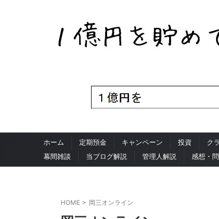
ホーム
定期預金
キャンペーン
投資
ク
幕間雑談
当ブログ解説
管理人解説
感想・問
HOME
>
岡三オンライン