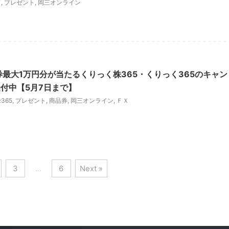
ド
,
プレゼント
,
岡三オンライン
券最大1万円分が当たるくりっく株365・くりっく365のキャン
付中【5月7日まで】
365
,
プレゼント
,
商品券
,
岡三オンライン
,
ＦＸ
3
…
6
Next »