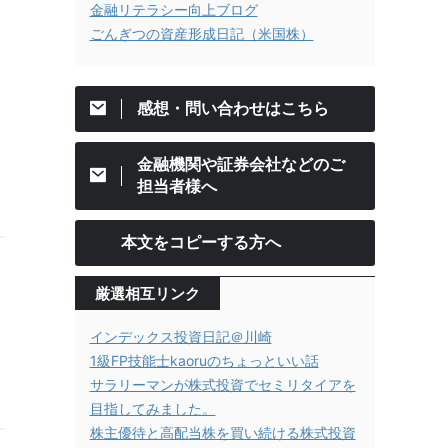
金融リテラシー向上ブログ
ごんぎつの資産形成日記（米国株）
感想・問い合わせはこちら
金融機関や証券会社などのご
担当者様へ
本文をコピーする方へ
厳選相互リンク
インデックス投資日記＠川崎
1級FP技能士kaoruのちょっといい話
サラリーマンが株式投資でセミリタイアを
目指してみました。
株主優待と高配当株を買い続ける株式投資