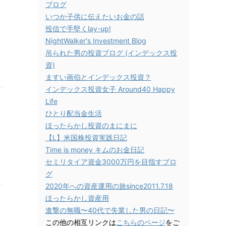
ブログ
いつか子供に伝えたいお金の話
投信で手堅くlay-up!
NightWalker's Investment Blog
吊られた男の投資ブログ (インデックス投
資)
ますい画伯とインデックス投資？
インデックス投資女子 Around40 Happy
Life
ひとり配当金生活
ほったらかし投資のまにまに
【L】米国株投資実践日記
Time is money キムのお金日記
セミリタイア資金3000万円を目指すブロ
グ
2020年への資産運用の旅since2011.7.18
ほったらかし資産用
進撃の無職〜40代で失業した男の日記〜
この他の相互リンクは
こちらのページ
をご