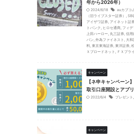
年から2026年）
2024/6/18
auカブコ
（旧ライブスター証券）
,
SB
アイザワ証券
,
アイネット証
トバンク
,
ヒロセ通商
,
フィデ
上田ハーロー
,
丸三証券
,
信用
パン
,
外為ファイネスト
,
大和
料
,
東京東海証券
,
東洋証券
,
Ｘブロードネット
,
ＦＸプラ
キャンペーン
【ネ申キャンペーン】
取引口座開設とアプリ
2022/6/4
プレゼント
キャンペーン