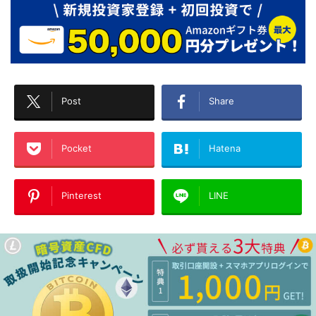
Post
Share
Pocket
Hatena
Pinterest
LINE