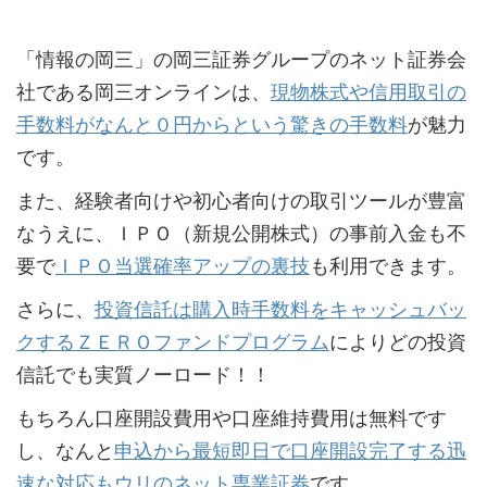
「情報の岡三」の岡三証券グループのネット証券会
社である岡三オンラインは、
現物株式や信用取引の
手数料がなんと０円からという驚きの手数料
が魅力
です。
また、経験者向けや初心者向けの取引ツールが豊富
なうえに、ＩＰＯ（新規公開株式）の事前入金も不
要で
ＩＰＯ当選確率アップの裏技
も利用できます。
さらに、
投資信託は購入時手数料をキャッシュバッ
クするＺＥＲＯファンドプログラム
によりどの投資
信託でも実質ノーロード！！
もちろん口座開設費用や口座維持費用は無料です
し、なんと
申込から最短即日で口座開設完了する迅
速な対応もウリのネット専業証券
です